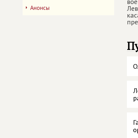
вое
Анонсы
Лев
кас
пре
П
О
Л
р
Г
о