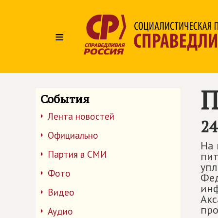
≡
П
События
Лента новостей
24
Официально
На 
Партия в СМИ
пит
упл
Фото
Фед
инф
Видео
Акс
про
Аудио