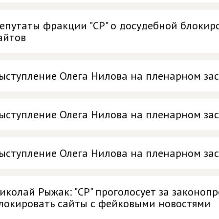
епутаты фракции "СР" о досудебной блокир
айтов
ыступление Олега Нилова на пленарном за
ыступление Олега Нилова на пленарном за
ыступление Олега Нилова на пленарном за
иколай Рыжак: "СР" проголосует за законопр
локировать сайты с фейковыми новостями