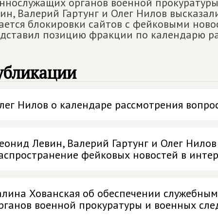
ннослужащих органов военной прокуратуры
ин, Валерий Гартунг и Олег Нилов высказал
ается блокировки сайтов с фейковыми ново
дставил позицию фракции по календарю ра
убликации
лег Нилов о календаре рассмотрения вопрос
еонид Левин, Валерий Гартунг и Олег Нилов
аспространение фейковых новостей в инте
алина Хованская об обеспечении служебны
рганов военной прокуратуры и военных сле