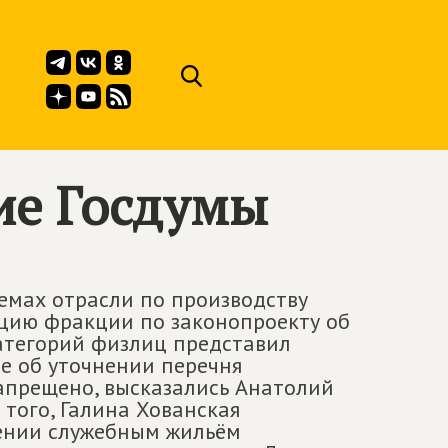
ие Госдумы
емах отрасли по производству
ицию фракции по законопроекту об
атегорий физлиц представил
ве об уточнении перечня
апрещено, высказались Анатолий
 того, Галина Хованская
ении служебным жильём