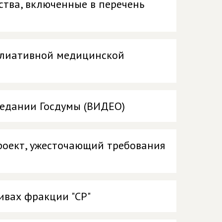
ства, включенные в перечень
аллиативной медицинской
седании Госдумы (ВИДЕО)
проект, ужесточающий требования
вах фракции "СР"