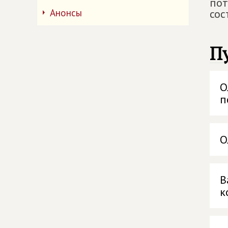
пот
Анонсы
сос
П
О
п
О
В
к