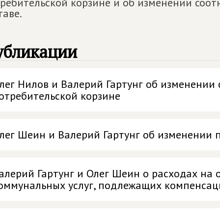
ребительской корзине и об изменении соотн
таве.
убликации
лег Нилов и Валерий Гартунг об изменении 
отребительской корзине
лег Шеин и Валерий Гартунг об изменении 
алерий Гартунг и Олег Шеин о расходах на
оммунальных услуг, подлежащих компенсац