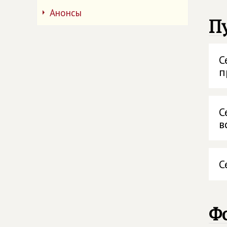
Анонсы
П
С
п
С
в
С
Ф