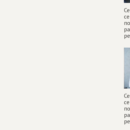
Се
се
по
р
р
Се
се
по
р
р