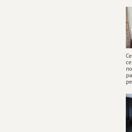
Се
се
по
р
р