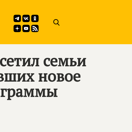
сетил семьи
вших новое
ограммы