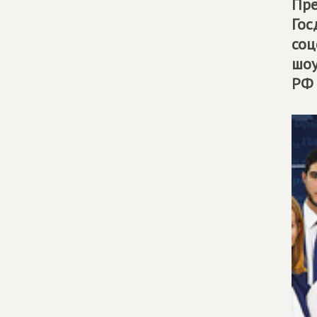
Пре
Гос
соц
шоу
РФ 