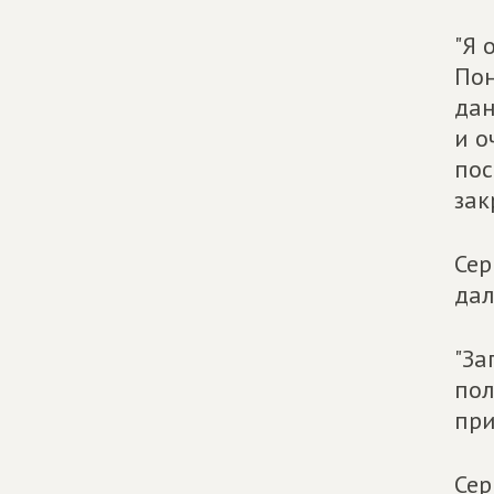
"Я 
Пон
дан
и о
пос
зак
Сер
дал
"За
пол
при
Сер