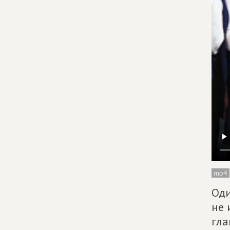
mp4
Оди
не 
гла