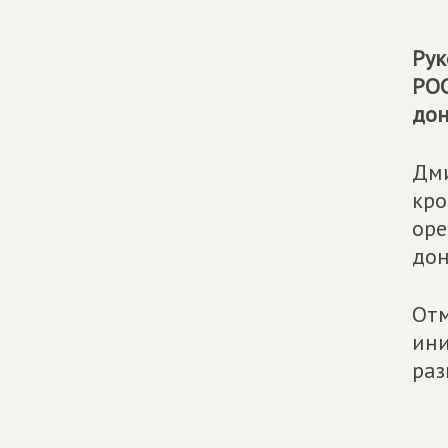
Рук
РО
дон
Дми
кро
оре
дон
Отм
ини
раз