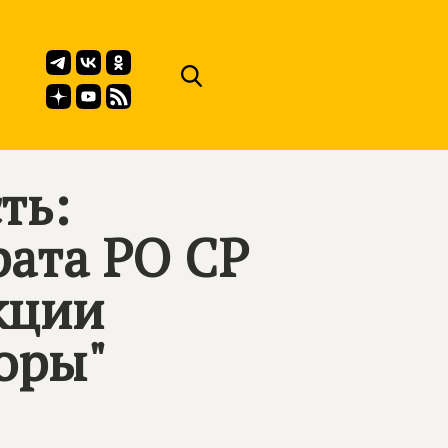
ть:
рата РО СР
кции
оры"