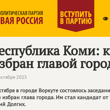
еспублика Коми: к
збран главой горо
октября 2015
ктября в городе Воркуте состоялось заседан
 избран глава города. Им стал кандидат о
й Долгих.