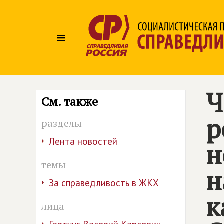
≡
Ч
См. также
р
разделы
Лента новостей
н
темы
н
За справедливость в ЖКХ
к
лица