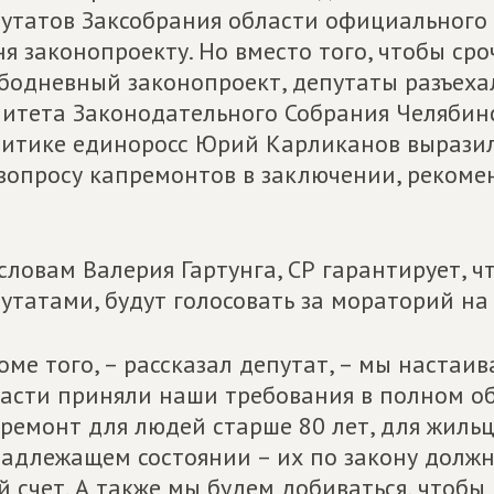
утатов Заксобрания области официального
я законопроекту. Но вместо того, чтобы ср
бодневный законопроект, депутаты разъехал
итета Законодательного Собрания Челябин
итике единоросс Юрий Карликанов вырази
вопросу капремонтов в заключении, реком
словам Валерия Гартунга, СР гарантирует, чт
утатами, будут голосовать за мораторий на
оме того, – рассказал депутат, – мы настаи
асти приняли наши требования в полном об
ремонт для людей старше 80 лет, для жиль
адлежащем состоянии – их по закону должн
й счет. А также мы будем добиваться, чтобы