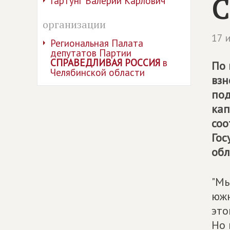
С
Гартунг Валерий Карлович
организации
17 
Региональная Палата
депутатов Партии
СПРАВЕДЛИВАЯ РОССИЯ
в
По 
Челябинской области
взн
под
кап
соо
Гос
обл
"Мы
южн
это
Но 