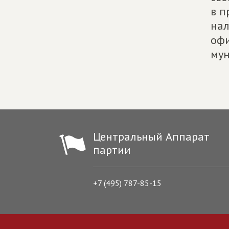
в п
нал
офи
мун
Центральный Аппарат
партии
+7 (495) 787-85-15