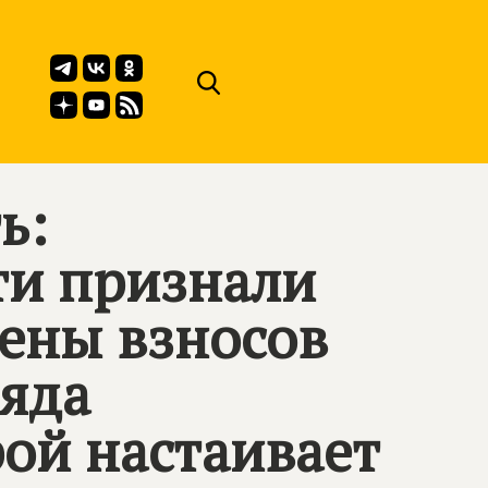
ь:
ти признали
ены взносов
ряда
рой настаивает