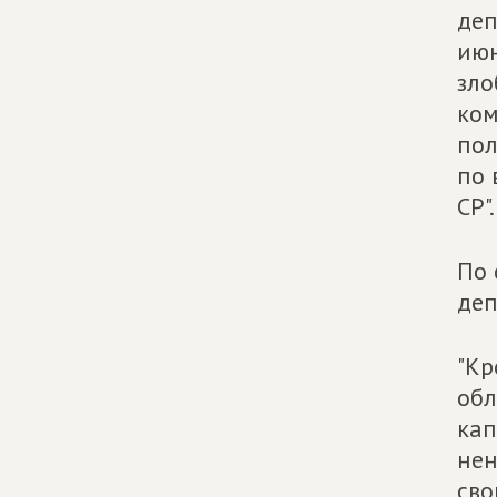
деп
июн
зло
ком
пол
по 
СР".
По 
деп
"Кр
обл
кап
нен
сво