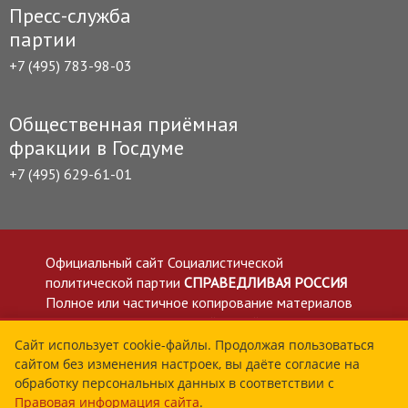
Пресс-служба
партии
+7 (495) 783-98-03
Общественная приёмная
фракции в Госдуме
+7 (495) 629-61-01
Официальный сайт Социалистической
политической партии
СПРАВЕДЛИВАЯ РОССИЯ
Полное или частичное копирование материалов
приветствуется со ссылкой на сайт spravedlivo.ru
Политика в отношении обработки персональных
Сайт использует cookie-файлы. Продолжая пользоваться
сайтом без изменения настроек, вы даёте согласие на
данных
обработку персональных данных в соответствии с
Все материалы сайта spravedlivo.ru доступны по
Правовая информация сайта
.
лицензии Creative Commons Attribution 4.0 International