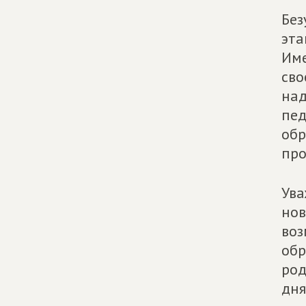
Без
эта
Име
сво
над
пед
обр
про
Ува
нов
воз
обр
род
дня