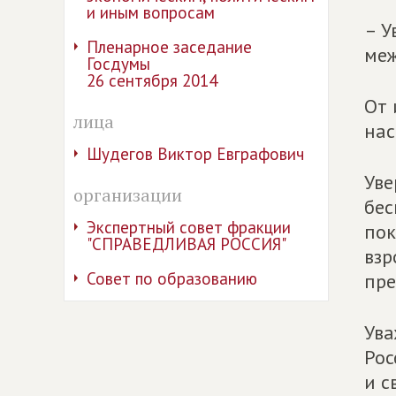
и иным вопросам
– У
Пленарное заседание
меж
Госдумы
26 сентября 2014
От
лица
на
Шудегов Виктор Евграфович
Уве
организации
бес
Экспертный совет фракции
пок
"СПРАВЕДЛИВАЯ РОССИЯ"
взр
Совет по образованию
пре
Ува
Рос
и с