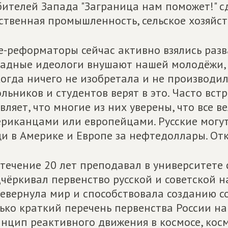
ителей Запада "Заграница нам поможет!" сд
ственная промышленность, сельское хозяйст
е-реформаторы сейчас активно взялись разв
адные идеологи внушают нашей молодёжи, ч
огда ничего не изобретала и не производил
льников и студентов верят в это. Часто вст
вляет, что многие из них уверены, что все 
риканцами или европейцами. Русские могут
и в Америке и Европе за нефтедоллары. От
 течение 20 лет преподавал в университете 
чёркивал первенство русской и советской н
евернула мир и способствовала созданию с
ько краткий перечень первенства России на
нцип реактивного движения в космосе, косм