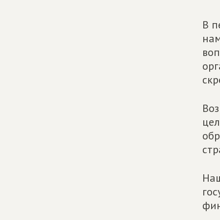
В п
нам
воп
орг
скр
Воз
цел
обр
стр
Наш
гос
фин