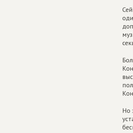
Сей
оди
доп
муз
сек
Бол
Кон
выс
пол
Кон
Но 
уст
бес