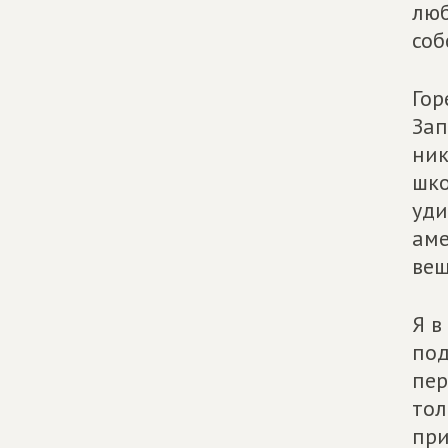
люб
соб
Гор
Зап
ник
шко
уди
аме
вещ
Я в
под
пер
тол
при