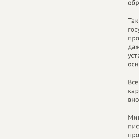
обр
Так
гос
про
даж
уст
осн
Все
кар
вно
Мин
пис
про