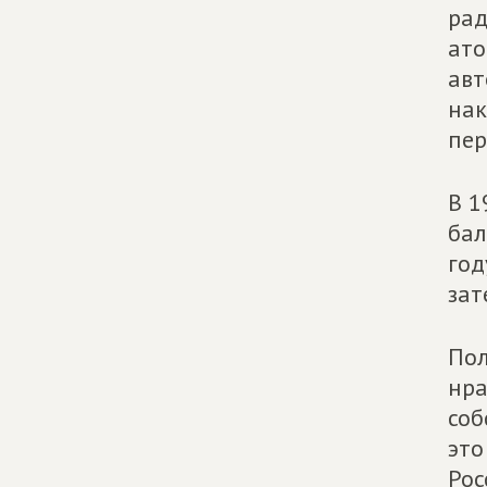
рад
ато
авт
нак
пер
В 1
бал
год
зат
Пол
нра
соб
это
Рос