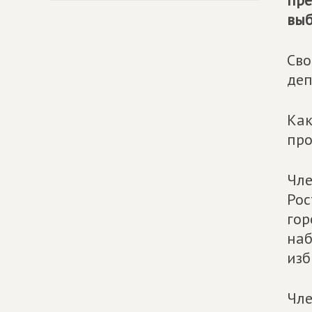
пре
выб
Сво
деп
Как
про
Чле
Рос
гор
наб
изб
Чл