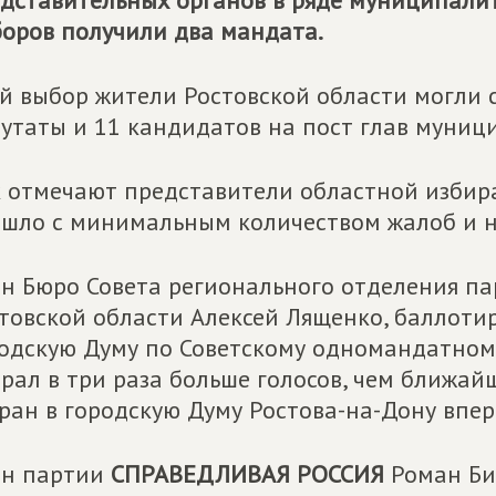
дставительных органов в ряде муниципалит
оров получили два мандата.
й выбор жители Ростовской области могли с
утаты и 11 кандидатов на пост глав муниц
 отмечают представители областной избир
шло с минимальным количеством жалоб и 
н Бюро Совета регионального отделения п
товской области Алексей Лященко, баллоти
одскую Думу по Советскому одномандатном
рал в три раза больше голосов, чем ближай
ран в городскую Думу Ростова-на-Дону впер
ен партии
СПРАВЕДЛИВАЯ РОССИЯ
Роман Би