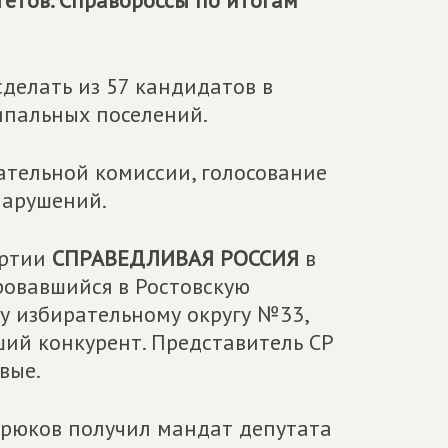
етов. Справороссы по итогам
делать из 57 кандидатов в
ипальных поселений.
ательной комиссии, голосование
нарушений.
артии
СПРАВЕДЛИВАЯ РОССИЯ
в
ровавшийся в Ростовскую
у избирательному округу №33,
ший конкурент. Представитель СР
вые.
рюков получил мандат депутата