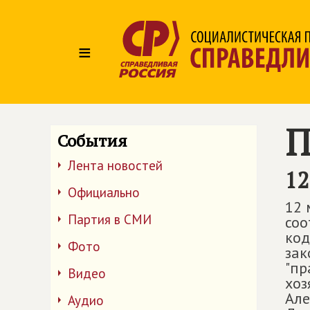
≡
П
События
Лента новостей
12
Официально
12 
Партия в СМИ
соо
код
Фото
зак
"пр
Видео
хоз
Але
Аудио