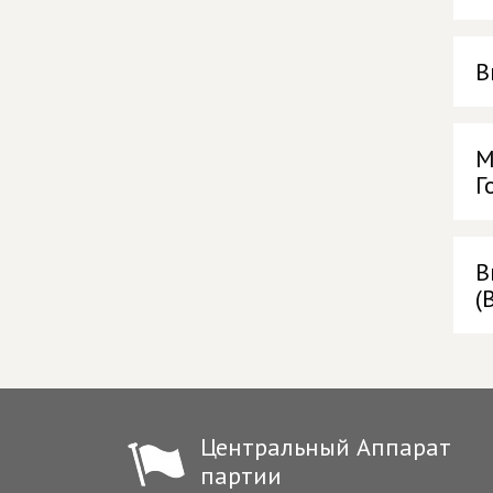
В
М
Г
В
(
Центральный Аппарат
партии