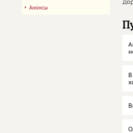
Дор
Анонсы
П
А
н
В
х
В
О