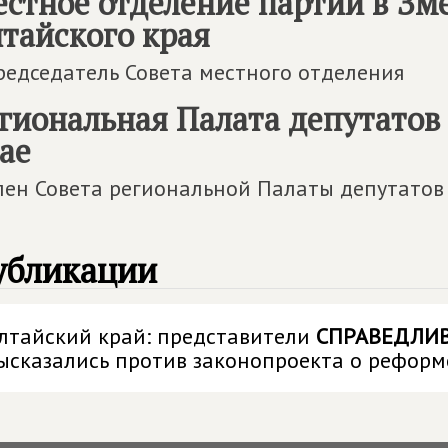
стное отделение партии в Зм
тайского края
редседатель Совета местного отделения
гиональная Палата депутатов
ае
лен Совета региональной Палаты депутатов
убликации
лтайский край: представители
СПРАВЕДЛИВ
ысказались против законопроекта о реформ