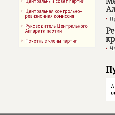
Ме
Центральный совет партии
Ал
Центральная контрольно-
ревизионная комиссия
П
Руководитель Центрального
Ре
Аппарата партии
кр
Почетные члены партии
Ч
П
А
в