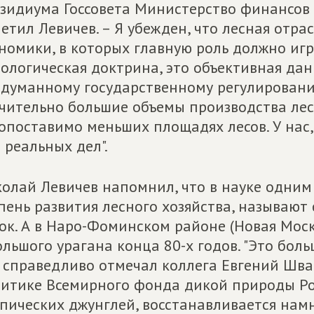
зидиума Госсовета Министерство финансов 
етил Левичев. – Я убежден, что лесная отра
номики, в которых главную роль должно игра
ологическая доктрина, это объективная дан
думанному государственному регулирован
чительно большие объемы производства ле
опоставимо меньших площадях лесов. У нас,
 реальных дел".
олай Левичев напомнил, что в науке одним
пень развития лесного хозяйства, называют
ок. А в Наро-Фоминском районе (Новая Москв
ольшого урагана конца 80-х годов. "Это бол
 справедливо отмечал коллега Евгений Шв
итике Всемирного фонда дикой природы Росс
пических джунглей, восстанавливается намно