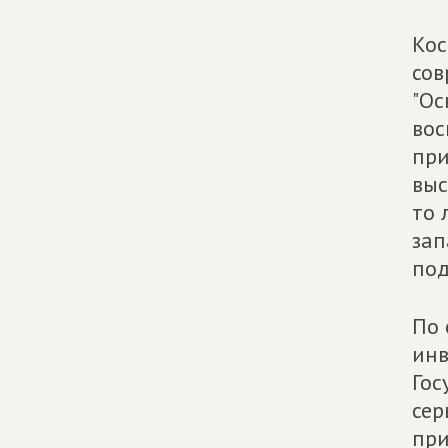
Кос
сов
"Ос
вос
при
выс
то 
зап
под
По 
инв
Гос
сер
при