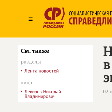
≡
Н
См. также
в
разделы
Лента новостей
э
лица
02 
Левичев Николай
Владимирович