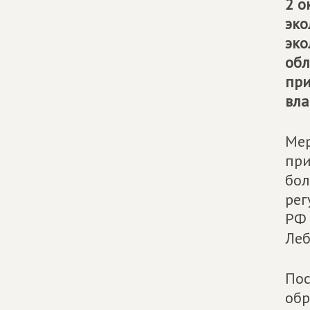
2 о
эко
эко
обл
при
вла
Мер
при
бол
рег
РФ 
Леб
Пос
обр