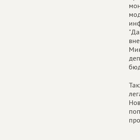
мон
мод
инф
"Да
вне
Мин
деп
бюд
Так
лег
Нов
поп
про