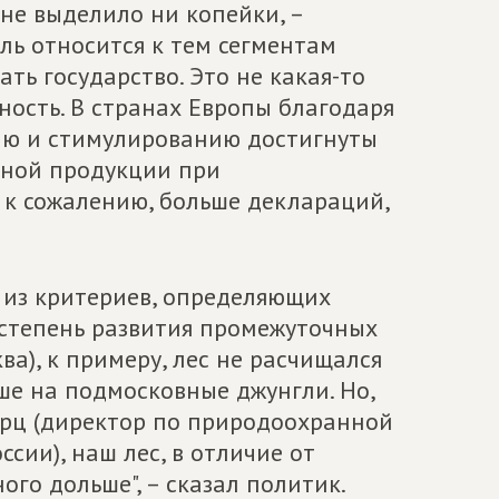
не выделило ни копейки, –
сль относится к тем сегментам
ть государство. Это не какая-то
ность. В странах Европы благодаря
ию и стимулированию достигнуты
сной продукции при
 к сожалению, больше деклараций,
 из критериев, определяющих
 степень развития промежуточных
а), к примеру, лес не расчищался
ьше на подмосковные джунгли. Но,
арц (директор по природоохранной
ии), наш лес, в отличие от
го дольше", – сказал политик.