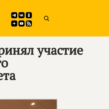
ринял участие
го
ета