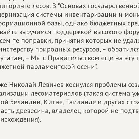
иторинге лесов. В "Основах государственно
ернизация системы инвентаризации и мони
ормационной базы, однако бюджетных средс
вайте заручимся поддержкой высокого фор
сем те поправки, принятия которых не удало
истерству природных ресурсов, – обратилс
утатам, – Мы с Правительством еще на эту 
жетной парламентской осени".
же Николай Левичев коснулся проблемы соз
ализации лесоматериалов (такая система уж
ой Зеландии, Китае, Таиланде и других стр
асть древесина, владелец которой не подтв
исхождения).