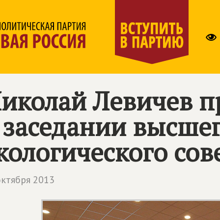
иколай Левичев п
 заседании высше
кологического сов
октября 2013