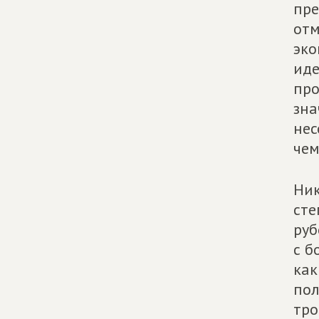
пре
отм
эко
иде
про
зна
нес
чем
Ник
сте
руб
с б
как
пол
тро