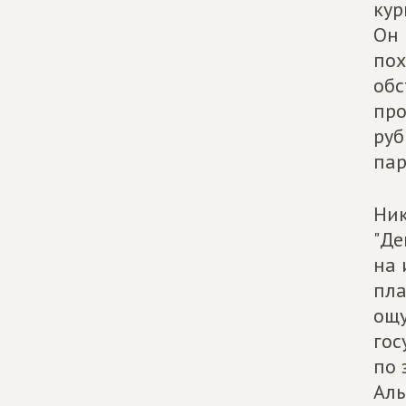
кур
Он 
пох
обс
про
руб
пар
Ник
"Де
на 
пла
ощу
гос
по 
Аль