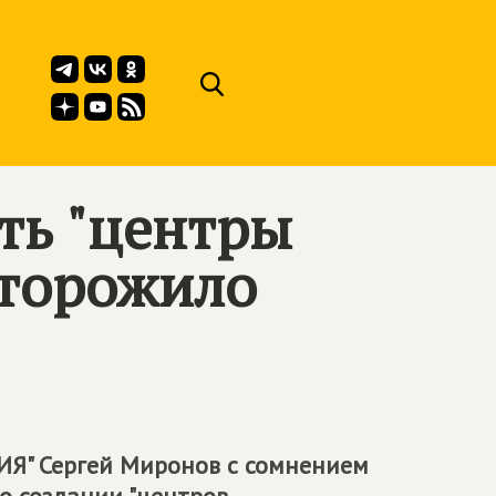
ть "центры
сторожило
Я" Сергей Миронов с сомнением