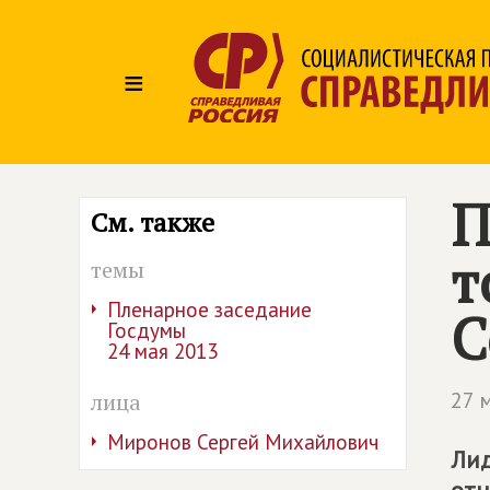
≡
П
См. также
т
темы
Пленарное заседание
С
Госдумы
24 мая 2013
27 
лица
Миронов Сергей Михайлович
Лид