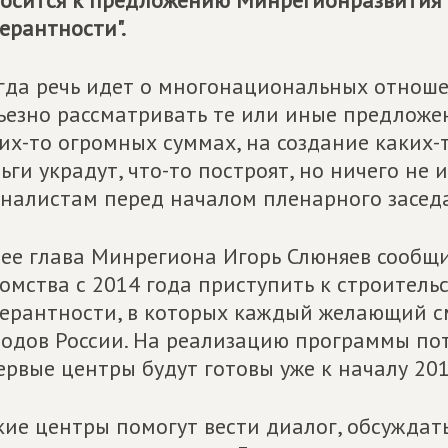
осится к предложению Минрегионразвития 
ерантности".
гда речь идет о многонациональных отноше
ьезно рассматривать те или иные предложени
их-то огромных суммах, на создание каких-
ьги украдут, что-то построят, но ничего не и
налистам перед началом пленарного заседа
ее глава Минрегиона Игорь Слюняев сообщил
омства с 2014 года приступить к строительс
ерантности, в которых каждый желающий см
одов России. На реализацию программы пот
ервые центры будут готовы уже к началу 20
кие центры помогут вести диалог, обсуждат