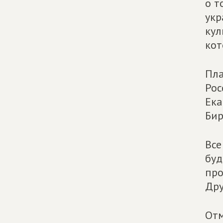
о т
укр
кул
кот
Пла
Рос
Ека
Бир
Все
буд
про
Дру
Отм