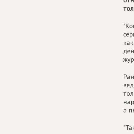
отн
тол
"Ко
сер
как
ден
жур
Ран
вед
тол
нар
а п
"Та