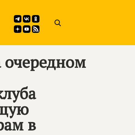
а очередном
клуба
ящую
рам в