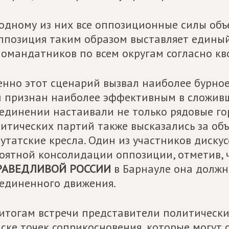
одному из них все оппозиционные силы объ
ппозиция таким образом выставляет единый
омандатников по всем округам согласно кв
нно этот сценарий вызвал наиболее бурное
 признан наиболее эффективным в сложивш
единении настаивали не только рядовые го
итических партий также высказались за объ
утатские кресла. Один из участников диску
оятной консолидации оппозиции, отметив, 
РАВЕДЛИВОЙ РОССИИ
в Барнауле она должн
единенного движения.
итогам встречи представители политическ
ске точек соприкосновения, которые могут