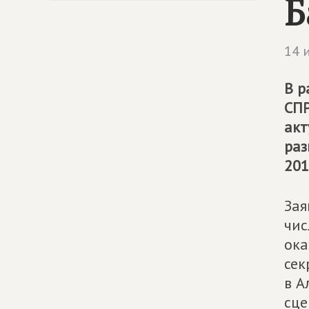
Б
14 
В р
СП
акт
раз
201
Зая
чис
ока
сек
в А
сце