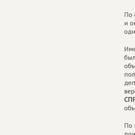
По 
и о
одн
Име
был
объ
пол
деп
вер
СП
объ
По 
пои