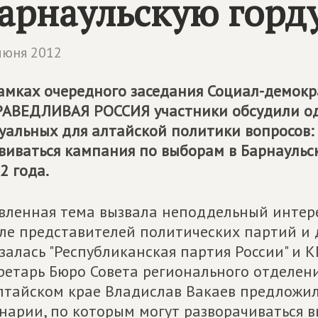
арнаульскую горд
июня 2012
амках очередного заседания Социал-демокр
РАВЕДЛИВАЯ РОССИЯ
участники обсудили о
уальных для алтайской политики вопросов:
виваться кампания по выборам в Барнаульс
2 года.
вленная тема вызвала неподдельный интерес
ле представителей политических партий и 
залась "Республиканская партия России" и 
ретарь Бюро Совета регионального отделен
лтайском крае Владислав Вакаев предложи
нарии, по которым могут разворачиваться в