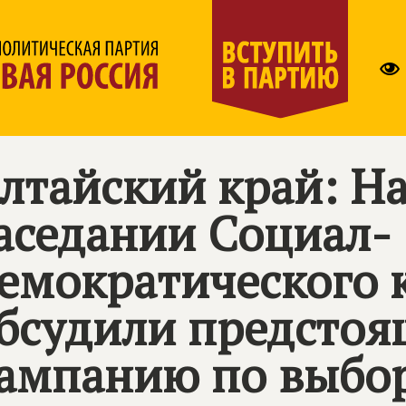
лтайский край: Н
аседании Социал-
емократического 
бсудили предсто
ампанию по выбо