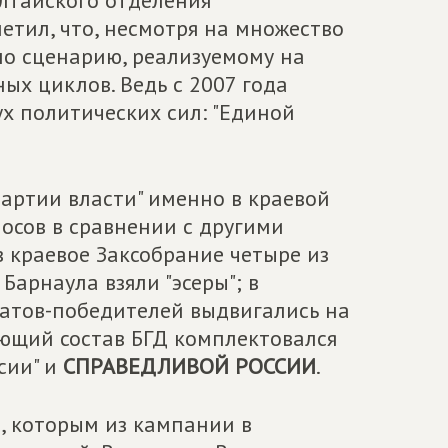
лтайского отделения
етил, что, несмотря на множество
 по сценарию, реализуемому на
ых циклов. Ведь с 2007 года
ух политических сил: "Единой
партии власти" именно в краевой
осов в сравнении с другими
 краевое Заксобрание четыре из
арнаула взяли "эсеры"; в
датов-победителей выдвигались на
ующий состав БГД комплектовался
сии" и
СПРАВЕДЛИВОЙ РОССИИ
.
, которым из кампании в