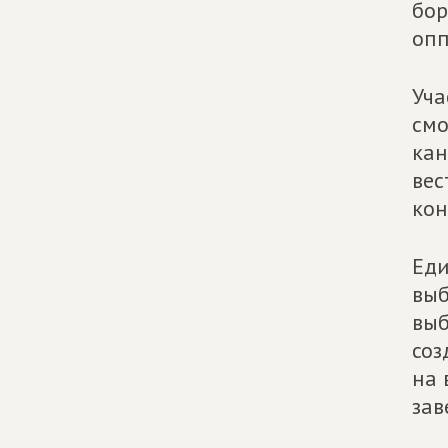
бор
опп
Уча
смо
кан
вес
кон
Еди
выб
выб
соз
на 
зав