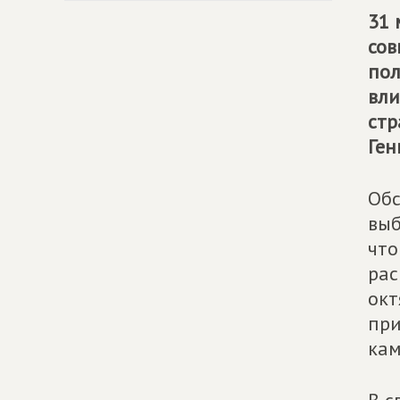
31 
сов
пол
вли
стр
Ген
Обс
выб
что
рас
окт
при
кам