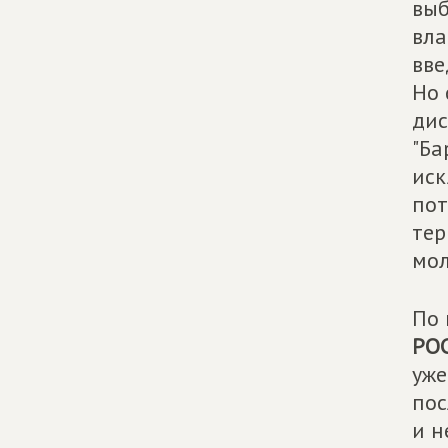
выб
вла
вве
Но 
дис
"Ба
иск
пот
тер
мол
По 
РО
уже
пос
и н