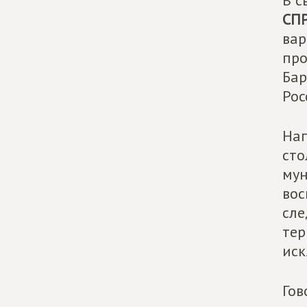
В с
СП
вар
про
Бар
Рос
Нап
сто
мун
вос
сле
тер
иск
Гов