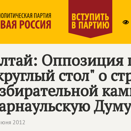
лтай: Оппозиция 
круглый стол" о ст
збирательной кам
арнаульскую Дум
июня 2012