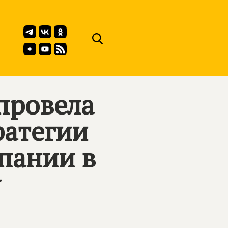
провела
ратегии
пании в
у