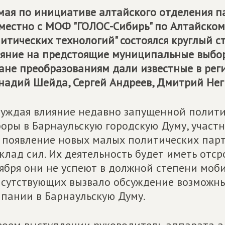
мая по инициативе алтайского отделения 
местно с МОФ "ГОЛОС-Сибирь" по Алтайско
итических технологий" состоялся круглый с
яние на предстоящие муниципальные выбор
ане преобразованиям дали известные в рег
надий Шейда, Сергей Андреев, Дмитрий Негр
уждая влияние недавно запущенной полит
оры в Барнаульскую городскую Думу, участн
 появление новых малых политических парт
клад сил. Их деятельность будет иметь отс
ября они не успеют в должной степени моб
сутствующих вызвало обсуждение возможны
пании в Барнаульскую Думу.