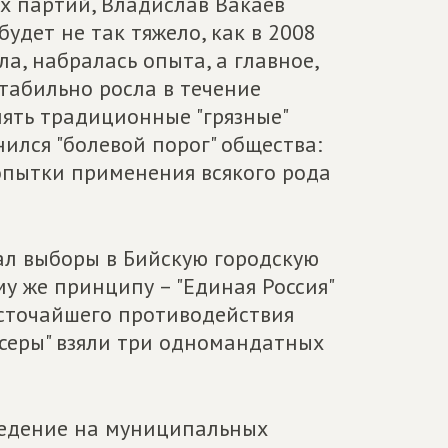
х партий, Владислав Вакаев
будет не так тяжело, как в 2008
а, набралась опыта, а главное,
табильно росла в течение
нять традиционные "грязные"
ился "болевой порог" общества:
попытки применения всякого рода
ал выборы в Бийскую городскую
у же принципу – "Единая Россия"
есточайшего противодействия
эсеры" взяли три одномандатных
ведение на муниципальных