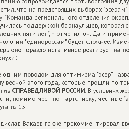
панию сопровождается противостояние дву
етил, что на предстоящих выборах "эсерам" 
у. "Команда регионального отделения окрепл
училась поддержкой барнаульцев, которая с
ледних пяти лет", – отметил он. Да и приме
нологии "единороссам" будет сложнее. Измен
ерь оно гораздо негативнее реагирует на 
рнухи".
 одним поводом для оптимизма "эсер" назв
у весной этого года, которые прошли по том
отив
СПРАВЕДЛИВОЙ РОССИИ
. В условиях ж
сти, помимо мест по партсписку, местные "
уга из 15.
дислав Вакаев также прокомментировал в