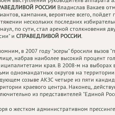
воем выступлении руководитель аппарата а
РАВЕДЛИВОЙ РОССИИ
Владислав Вакаев отм
иантов, кампания, вероятнее всего, пойдет
тяжении нескольких последних избирательн
наул, по сути, стал ареной столкновения дв
сии" и
СПРАВЕДЛИВОЙ РОССИИ
.
омним, в 2007 году "эсеры" бросили вызов "
лице, набрав наиболее высокий процент гол
иципалитетами края. В 2008-м на выборах в
ьми одномандатных округов на территории Б
дующем созыве АКЗС четыре из пяти канди
ритории краевого центра. Наконец, действ
лючительно из представителей "Единой Рос
оря о жестком административном прессинге