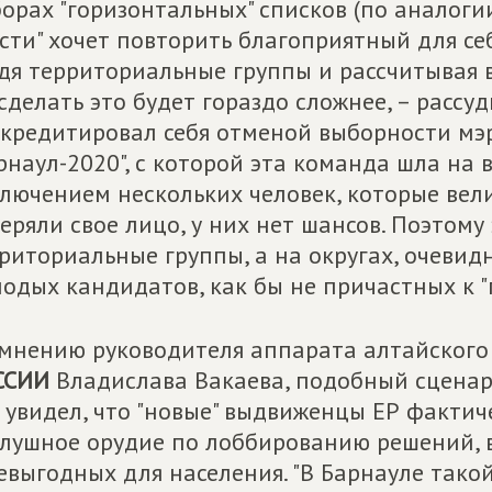
орах "горизонтальных" списков (по аналогии 
сти" хочет повторить благоприятный для се
дя территориальные группы и рассчитывая в
сделать это будет гораздо сложнее, – рассу
кредитировал себя отменой выборности мэ
рнаул-2020", с которой эта команда шла на 
лючением нескольких человек, которые вели
еряли свое лицо, у них нет шансов. Поэтому
риториальные группы, а на округах, очевид
одых кандидатов, как бы не причастных к "
мнению руководителя аппарата алтайского
ССИИ
Владислава Вакаева, подобный сценари
 увидел, что "новые" выдвиженцы ЕР фактич
лушное орудие по лоббированию решений, 
евыгодных для населения. "В Барнауле тако