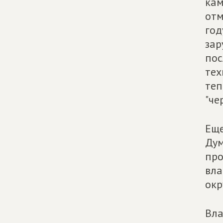
кам
отм
год
зар
пос
тех
теп
"че
Еще
Дум
пр
вла
окр
Вла