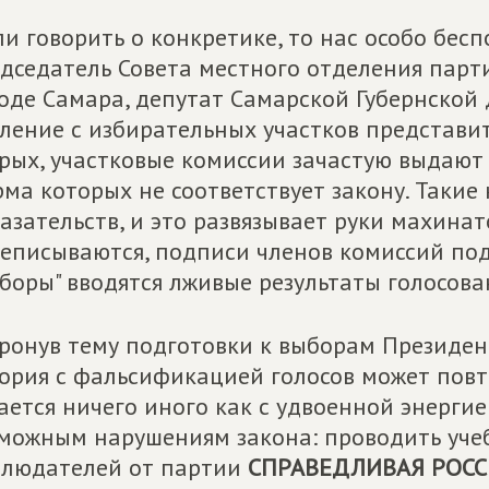
ли говорить о конкретике, то нас особо бесп
дседатель Совета местного отделения пар
оде Самара, депутат Самарской Губернской
ление с избирательных участков представит
рых, участковые комиссии зачастую выдают
ма которых не соответствует закону. Такие 
азательств, и это развязывает руки махина
еписываются, подписи членов комиссий подд
боры" вводятся лживые результаты голосован
ронув тему подготовки к выборам Президен
ория с фальсификацией голосов может повто
ается ничего иного как с удвоенной энерги
можным нарушениям закона: проводить учеб
людателей от партии
СПРАВЕДЛИВАЯ РОСС