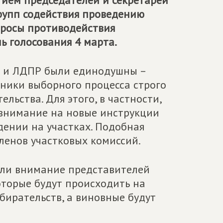
тием председателей и секретарей
рупп содействия проведению
просы противодействия
ь голосования 4 марта.
Ф и ЛДПР были единодушны –
тники выборного процесса строго
ьства. Для этого, в частности,
 внимание на новые инструкции
дении на участках. Подобная
ленов участковых комиссий.
или внимание представителей
оторые будут происходить на
бирательств, а виновные будут