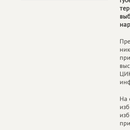
Губ
тер
выб
нар
Пр
ник
при
выс
ЦИК
инф
На 
изб
изб
при