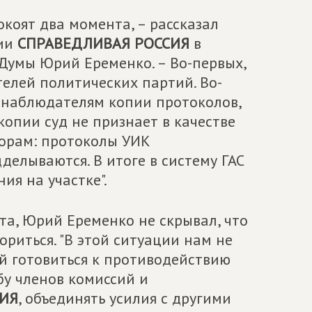
окоят два момента, – рассказал
тии
СПРАВЕДЛИВАЯ РОССИЯ
в
 Думы Юрий Еременко. – Во-первых,
елей политических партий. Во-
 наблюдателям копии протоколов,
копии суд не признает в качестве
торам: протоколы УИК
елываются. В итоге в систему ГАС
ия на участке".
та, Юрий Еременко не скрывал, что
риться. "В этой ситуации нам не
ей готовиться к противодействию
у членов комиссий и
ИЯ
, объединять усилия с другими