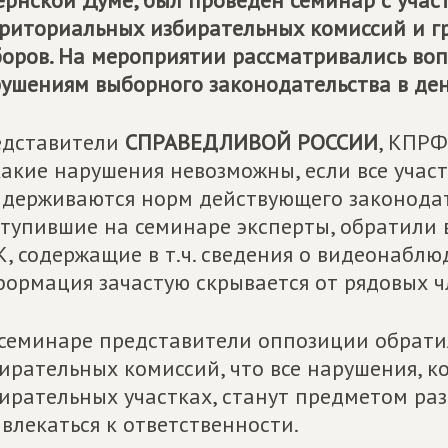
ернской Думе, был проведен семинар с учас
риториальных избирательных комиссий и г
оров. На мероприятии рассматривались во
ушениям выборного законодательства в ден
едставители
СПРАВЕДЛИВОЙ РОССИИ
, КПР
акие нарушения невозможны, если все учас
держиваются норм действующего законодател
тупившие на семинаре эксперты, обратили
, содержащие в т.ч. сведения о видеонаблю
ормация зачастую скрывается от рядовых ч
семинаре представители оппозиции обрат
ирательных комиссий, что все нарушения, к
ирательных участках, станут предметом раз
влекаться к ответственности.