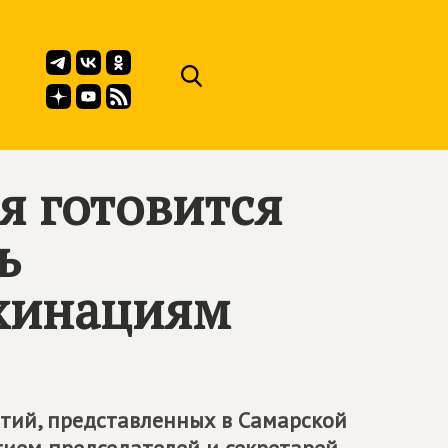
я готовится
ь
хинациям
тий, представленных в Самарской