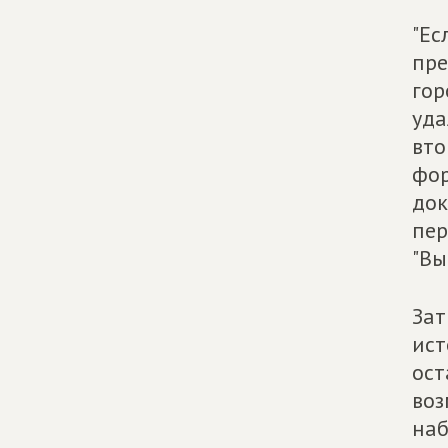
"Ес
пре
гор
уда
вто
фор
док
пер
"Вы
Зат
ист
ост
воз
наб