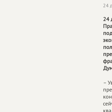
24 
24 
Пра
под
эко
пол
пре
фра
Дум
– У
пре
кон
сей
ква