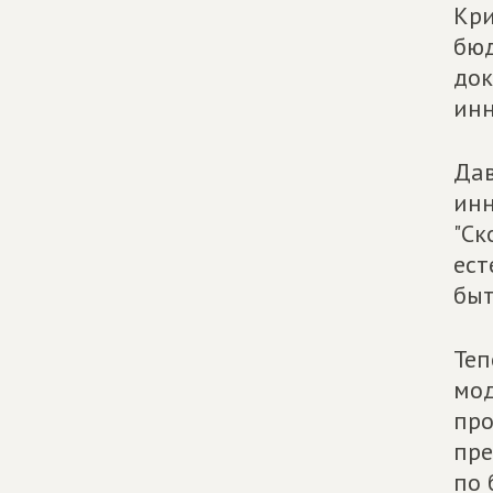
Кри
бюд
док
инн
Дав
инн
"Ск
ест
быт
Теп
мод
про
пре
по 