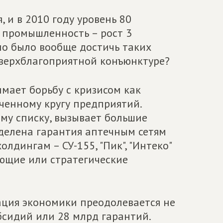
, и в 2010 году уровень 80
 промышленность – рост 3
но было вообще достичь таких
сверхблагоприятной конъюнктуре?
мает борьбу с кризисом как
ченному кругу предприятий.
му списку, вызывает большие
ыделена гарантия аптечным сетям
лдингам – СУ-155, "Пик", "Интеко"
ующие или стратегические
зация экономики преодолевается не
бсидий или 28 млрд гарантий.