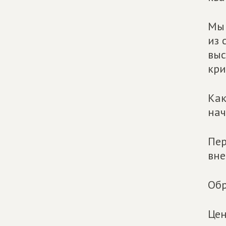
Мы 
из 
выс
кри
Как
нач
Пер
вне
Обр
Цен