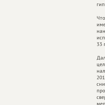
гип
Что
име
нан
исп
33 
Дал
цел
нал
201
сни
про
све
мер