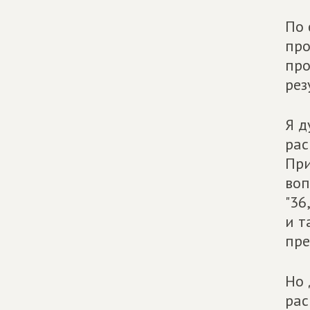
По 
про
про
рез
Я д
рас
При
воп
"36
и т
пре
Но 
рас