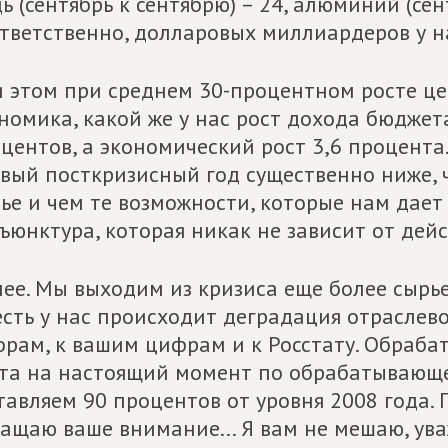
ь (сентябрь к сентябрю) – 24, алюминий (сент
тветственно, долларовых миллиардеров у на
 этом при среднем 30-процентном росте цен
номика, какой же у нас рост дохода бюджет
центов, а экономический рост 3,6 процента
вый посткризисный год существенно ниже, 
ье и чем те возможности, которые нам дае
ъюнктура, которая никак не зависит от дей
ее. Мы выходим из кризиса еще более сырье
есть у нас происходит деградация отраслево
рам, к вашим цифрам и к Росстату. Обраб
та на настоящий момент по обрабатываю
тавляем 90 процентов от уровня 2008 года. П
ащаю ваше внимание... Я вам не мешаю, ув