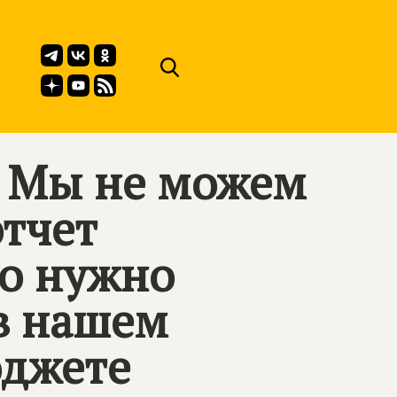
: Мы не можем
отчет
то нужно
 в нашем
юджете