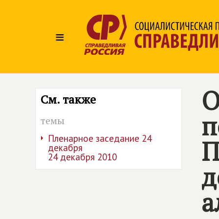
≡
О
См. также
п
темы
Пленарное заседание 24
П
декабря
24 декабря 2010
д
а