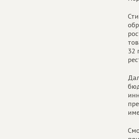
Сти
обр
рос
тов
32 
рес
Дал
бюд
инн
пре
име
Смо