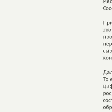
мед
Соо
При
эко
про
пер
сыр
кон
Дал
То 
циф
рос
сос
обр