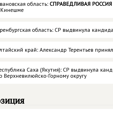
вановская область:
СПРАВЕДЛИВАЯ РОССИЯ
 Кинешме
ренбургская область: СР выдвинула кандид
лтайский край: Александр Терентьев принял
еспублика Саха (Якутия): СР выдвинула кан
о Верхневилюйско-Горному округу
озиция