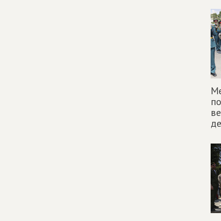
Ме
п
ве
д