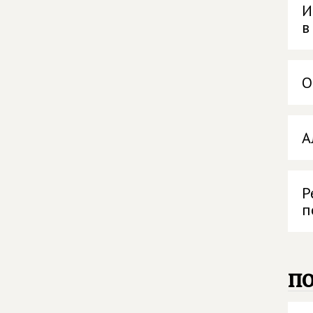
И
в
О
А
Р
п
п