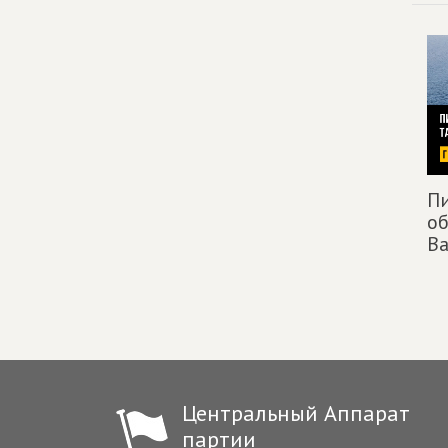
Пи
об
В
Центральный Аппарат
партии