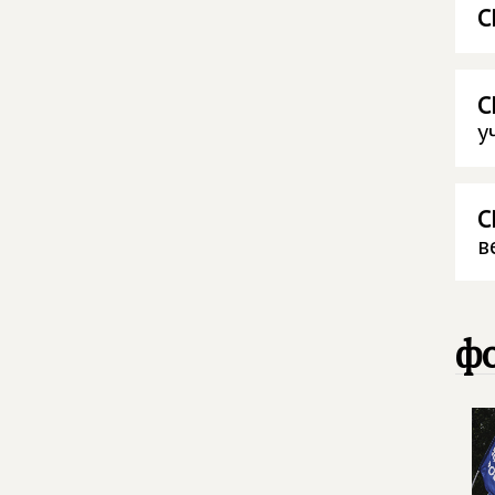
С
С
у
С
в
фо