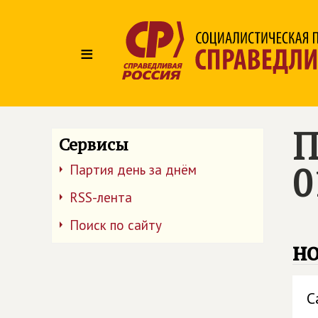
≡
П
Сервисы
0
Партия день за днём
RSS-лента
Поиск по сайту
но
С