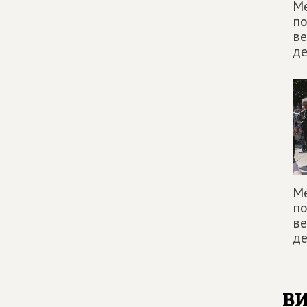
Ме
п
ве
д
Ме
п
ве
д
в