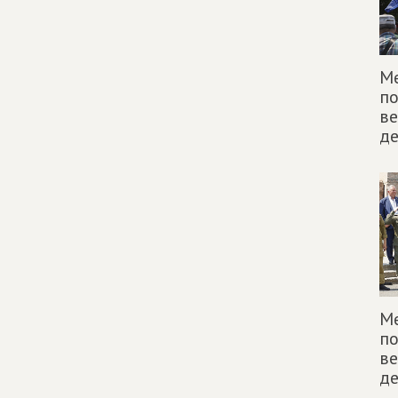
Ме
п
ве
д
Ме
п
ве
д