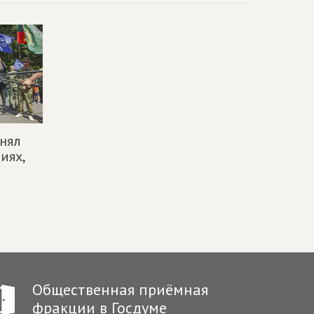
нял
иях,
Общественная приёмная
фракции в Госдуме