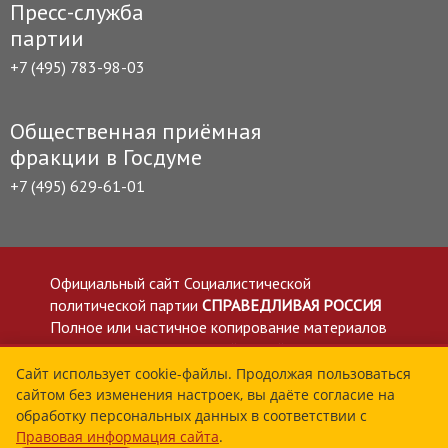
Пресс-служба
партии
+7 (495) 783-98-03
Общественная приёмная
фракции в Госдуме
+7 (495) 629-61-01
Официальный сайт Социалистической
политической партии
СПРАВЕДЛИВАЯ РОССИЯ
Полное или частичное копирование материалов
приветствуется со ссылкой на сайт spravedlivo.ru
Политика в отношении обработки персональных
Сайт использует cookie-файлы. Продолжая пользоваться
сайтом без изменения настроек, вы даёте согласие на
данных
обработку персональных данных в соответствии с
Все материалы сайта spravedlivo.ru доступны по
Правовая информация сайта
.
лицензии Creative Commons Attribution 4.0 International