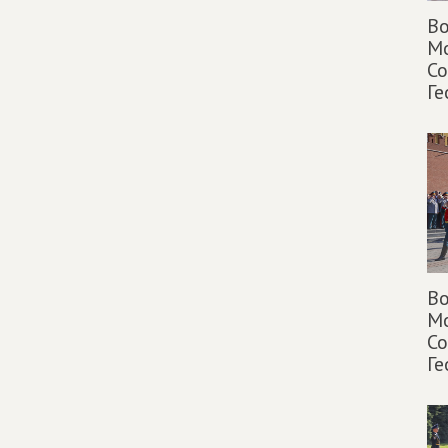
Во
Мо
Со
Ге
Во
Мо
Со
Ге