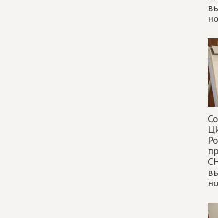
вы
н
Со
ЦИ
Ро
пр
СН
вы
н