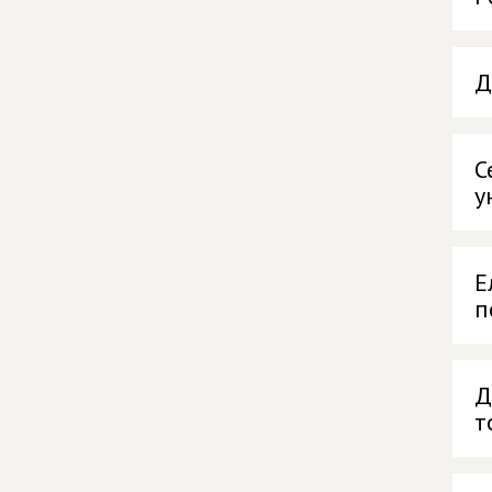
Д
С
у
Е
п
Д
т