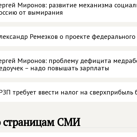
ергей Миронов: развитие механизма социал
оссию от вымирания
лександр Ремезков о проекте федерального
ергей Миронов: проблему дефицита медрабо
едоучек – надо повышать зарплаты
РЗП требует ввести налог на сверхприбыль 
о страницам СМИ