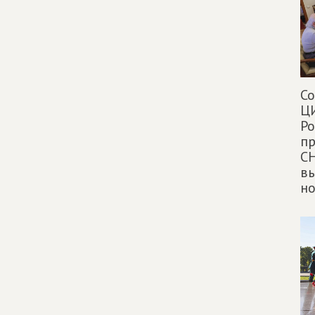
Со
ЦИ
Ро
пр
СН
вы
н