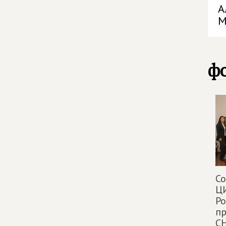
А
М
фо
Со
ЦИ
Ро
пр
СН