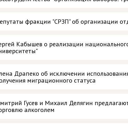
епутаты фракции "СРЗП" об организации от
ергей Кабышев о реализации национального
ниверситеты"
лена Драпеко об исключении использовани
олучения миграционного статуса
митрий Гусев и Михаил Делягин предлагаю
орговлю алкоголем