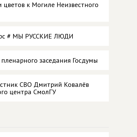
и цветов к Могиле Неизвестного
урс # МЫ РУССКИЕ ЛЮДИ
 пленарного заседания Госдумы
частник СВО Дмитрий Ковалёв
ого центра СмолГУ