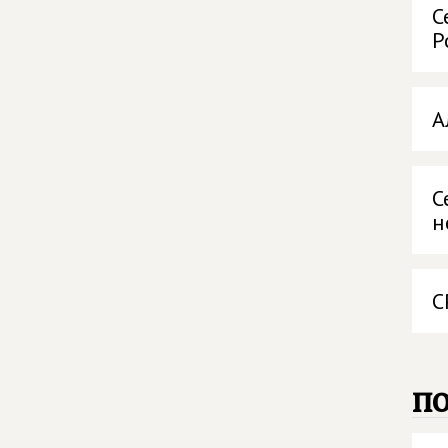
С
Р
А
С
н
С
п