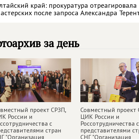
лтайский край: прокуратура отреагировал
астерских после запроса Александра Терен
тоархив за день
вместный проект СРЗП,
Совместный проект 
К России и
ЦИК России и
ссотрудничества с
Россотрудничества с
едставителями стран
представителями ст
Г "Организация
СНГ "Организация