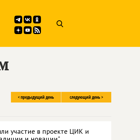
ём
< предыдущий день
следующий день >
ли участие в проекте ЦИК и
радиции и новации"