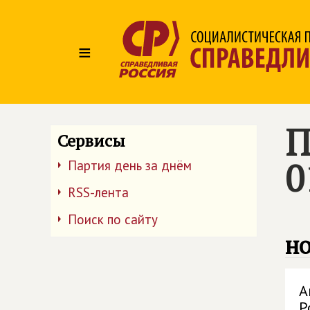
≡
П
Сервисы
0
Партия день за днём
RSS-лента
Поиск по сайту
но
А
Р