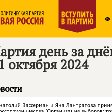
артия день за дн
1 октября 2024
вости
натолий Вассерман и Яна Лантратова приня
оссотрудничества "Организация выборов: т