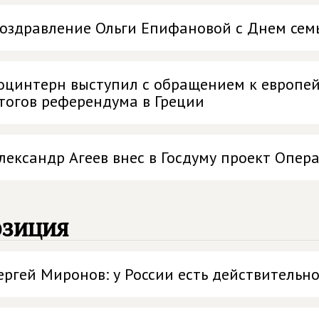
оздравление Ольги Епифановой с Днем семь
оцинтерн выступил с обращением к европе
тогов референдума в Греции
лександр Агеев внес в Госдуму проект Опер
озиция
ергей Миронов: у России есть действитель