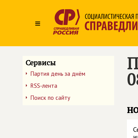
≡
П
Сервисы
0
Партия день за днём
RSS-лента
Поиск по сайту
но
С
и