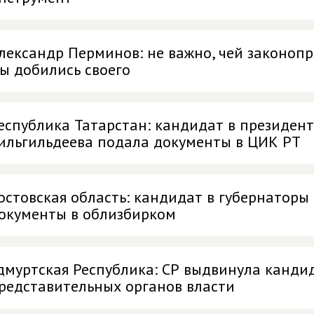
лександр Перминов: не важно, чей законопро
ы добились своего
еспублика Татарстан: кандидат в президен
ильгильдеева подала документы в ЦИК РТ
остовская область: кандидат в губернаторы
окументы в облизбирком
дмуртская Республика: СР выдвинула кандид
редставительных органов власти