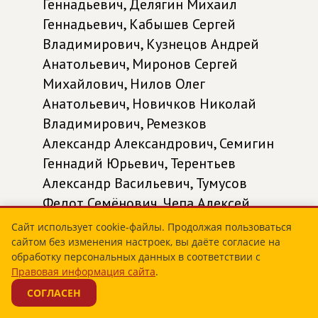
Геннадьевич, Делягин Михаил
Геннадьевич, Кабышев Сергей
Владимирович, Кузнецов Андрей
Анатольевич, Миронов Сергей
Михайлович, Нилов Олег
Анатольевич, Новичков Николай
Владимирович, Ремезков
Александр Александрович, Семигин
Геннадий Юрьевич, Терентьев
Александр Васильевич, Тумусов
Федот Семёнович, Чепа Алексей
Васильевич
Сайт использует cookie-файлы. Продолжая пользоваться
Внесен в ГД
17 ноября 2022
сайтом без изменения настроек, вы даёте согласие на
обработку персональных данных в соответствии с
Статус:
возвращен/отозван
Правовая информация сайта
.
Рег. №:
237555-8
СОГЛАСЕН