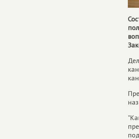
Сос
по
воп
Зак
Дел
кан
кан
Пре
наз
"Ка
пре
под