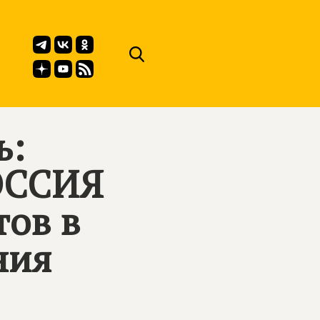
ь:
ОССИЯ
тов в
ния