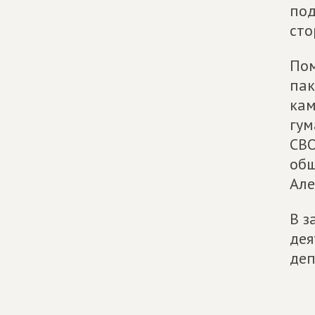
под
сто
Пом
пак
кам
гум
СВО
общ
Але
В з
дея
деп