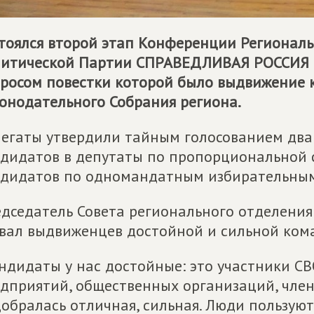
тоялся второй этап Конференции Регионал
литической Партии
СПРАВЕДЛИВАЯ РОССИЯ
росом повестки которой было выдвижение 
онодательного Собрания региона.
егаты утвердили тайным голосованием два 
дидатов в депутаты по пропорциональной с
дидатов по одномандатным избирательным 
дседатель Совета регионального отделени
вал выдвиженцев достойной и сильной ком
ндидаты у нас достойные: это участники СВО
дприятий, общественных организаций, члены
обралась отличная, сильная. Люди пользую