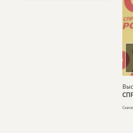
Выс
СП
Скача