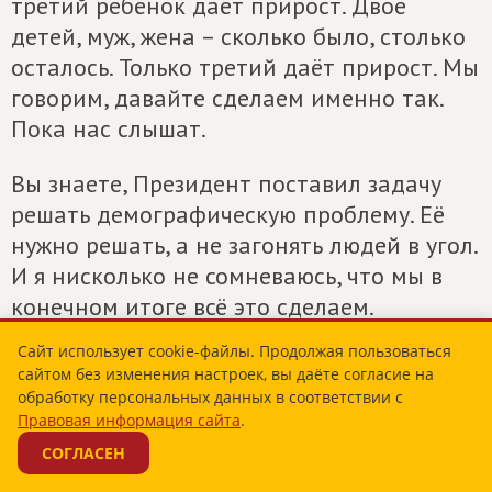
третий ребёнок даёт прирост. Двое
детей, муж, жена – сколько было, столько
осталось. Только третий даёт прирост. Мы
говорим, давайте сделаем именно так.
Пока нас слышат.
Вы знаете, Президент поставил задачу
решать демографическую проблему. Её
нужно решать, а не загонять людей в угол.
И я нисколько не сомневаюсь, что мы в
конечном итоге всё это сделаем.
Сайт использует cookie-файлы. Продолжая пользоваться
Теперь ещё по демографии. Конечно,
сайтом без изменения настроек, вы даёте согласие на
нужна прогрессия материнского
обработку персональных данных в соответствии с
капитала. Мы же понимаем, что нужно
Правовая информация сайта
.
стимулировать и первого ребёнка, и
СОГЛАСЕН
второго, и третьего. Кстати, вот