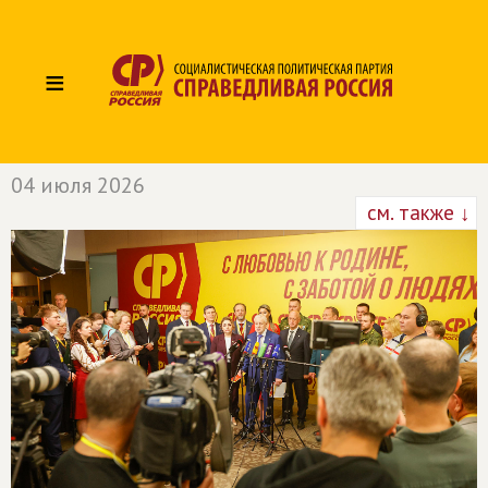
≡
04 июля 2026
см. также ↓