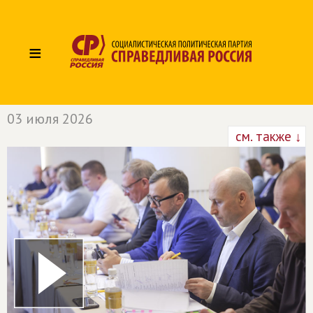
≡
03 июля 2026
см. также ↓