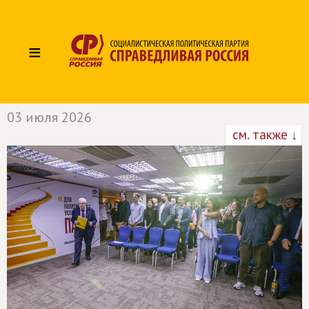
≡
03 июля 2026
см. также ↓