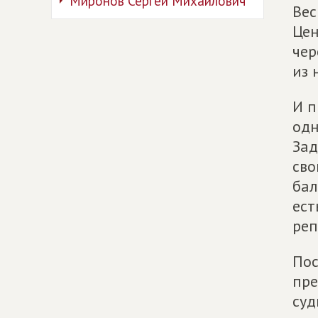
Миронов Сергей Михайлович
Вес
Цен
чер
из 
И п
одн
Зад
сво
бал
ест
реп
Пос
пре
суд