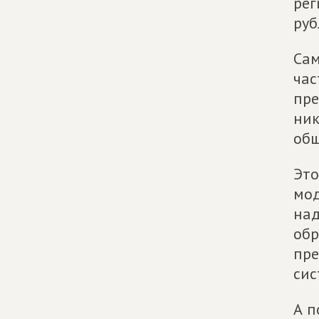
рег
руб
Сам
час
пре
ник
общ
Это
мод
над
обр
пре
сис
А п