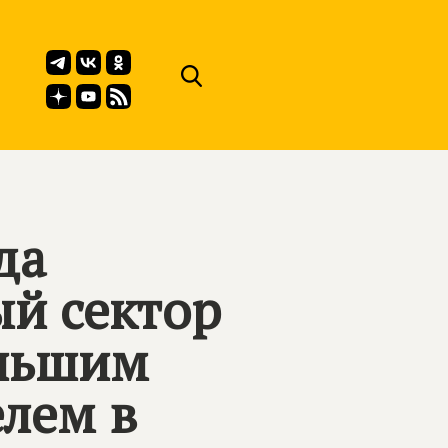
да
й сектор
ольшим
лем в