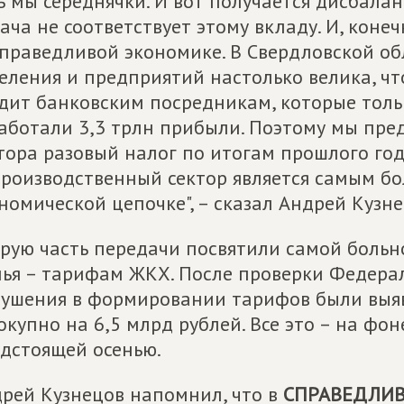
ь мы середнячки. И вот получается дисбалан
ача не соответствует этому вкладу. И, конеч
праведливой экономике. В Свердловской об
еления и предприятий настолько велика, чт
дит банковским посредникам, которые толь
аботали 3,3 трлн прибыли. Поэтому мы пре
тора разовый налог по итогам прошлого год
роизводственный сектор является самым б
номической цепочке", – сказал Андрей Кузне
рую часть передачи посвятили самой больн
ья – тарифам ЖКХ. После проверки Федер
ушения в формировании тарифов были выяв
окупно на 6,5 млрд рублей. Все это – на ф
дстоящей осенью.
рей Кузнецов напомнил, что в
СПРАВЕДЛИВ