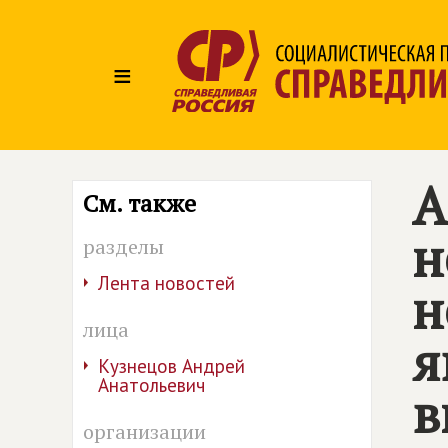
≡
А
См. также
н
разделы
Лента новостей
н
лица
я
Кузнецов Андрей
Анатольевич
в
организации