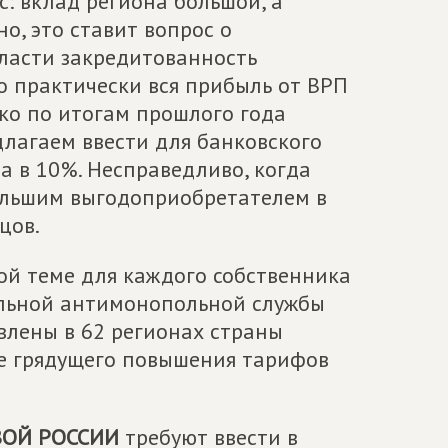
с: вклад региона большой, а
но, это ставит вопрос о
ласти закредитованность
о практически вся прибыль от ВРП
ко по итогам прошлого года
длагаем ввести для банковского
а в 10%. Несправедливо, когда
ольшим выгодоприобретателем в
цов.
ой теме для каждого собственника
альной антимонопольной службы
лены в 62 регионах страны
оне грядущего повышения тарифов
ОЙ РОССИИ
требуют ввести в