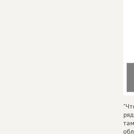
"Чт
ряд
там
обл