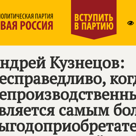
ндрей Кузнецов:
есправедливо, ког
епроизводственны
вляется самым б
ыгодоприобретате