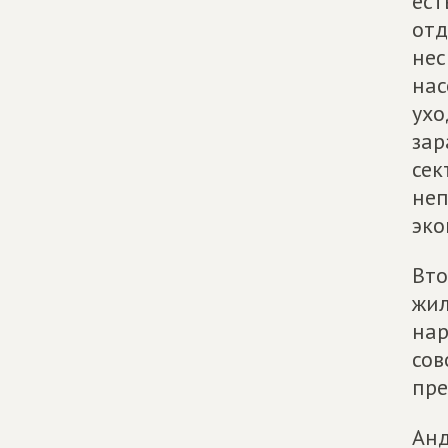
ест
отд
нес
нас
ухо
зар
сек
неп
эко
Вто
жил
нар
сов
пре
Анд