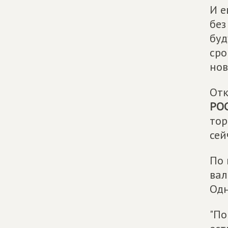
И е
без
буд
сро
нов
Отк
РО
тор
сей
По 
вал
Одн
"По