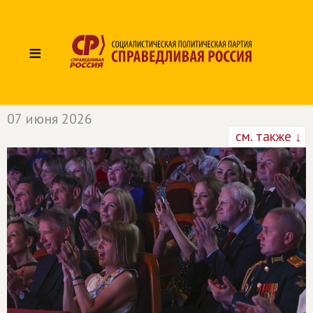
≡
07 июня 2026
см. также ↓