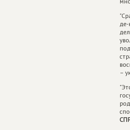
мно
"Ср
де-
дел
уво
под
стр
вос
– у
"Эт
гос
род
спо
СП