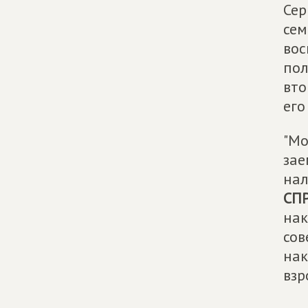
Сер
сем
вос
пол
вто
его
"Мо
зае
нал
СП
нак
сов
нак
взр