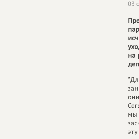
03 
Пре
пар
исч
ухо
на 
деп
"Дл
зан
они
Сег
мы 
зас
эту