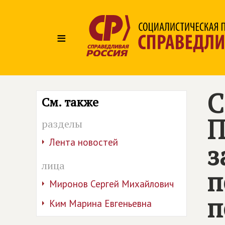
≡
С
См. также
П
разделы
Лента новостей
з
лица
п
Миронов Сергей Михайлович
п
Ким Марина Евгеньевна