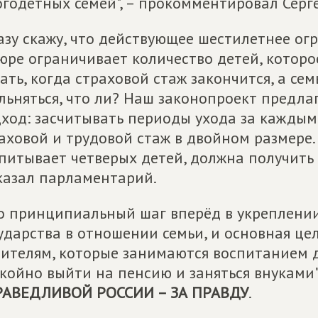
годетных семей", – прокомментировал Серг
азу скажу, что действующее шестилетнее ог
юре ограничивает количество детей, которое
ать, когда страховой стаж закончится, а се
льняться, что ли? Наш законопроект предла
ход: засчитывать периоды ухода за каждым
аховой и трудовой стаж в двойном размере. 
питывает четверых детей, должна получить не
казал парламентарий.
о принципиальный шаг вперёд в укреплени
ударства в отношении семьи, и основная це
ителям, которые занимаются воспитанием д
койно выйти на пенсию и заняться внуками"
РАВЕДЛИВОЙ РОССИИ – ЗА ПРАВДУ
.