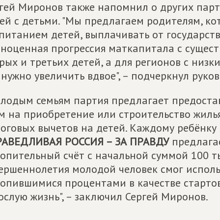
гей Миронов также напомнил о других пар
ей с детьми. "Мы предлагаем родителям, к
питанием детей, выплачивать от государств
ноценная прогрессия маткапитала с суще
рых и третьих детей, а для регионов с ни
 нужно увеличить вдвое", – подчеркнул руко
лодым семьям партия предлагает предоста
м на приобретение или строительство жиль
оговых вычетов на детей. Каждому ребёнку
РАВЕДЛИВАЯ РОССИЯ – ЗА ПРАВДУ
предлагае
опительный счёт с начальной суммой 100 т
ершеннолетия молодой человек смог использ
опившимися процентами в качестве стартов
ослую жизнь", – заключил Сергей Миронов.