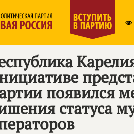
еспублика Карелия
нициативе предст
артии появился м
ишения статуса м
ператоров