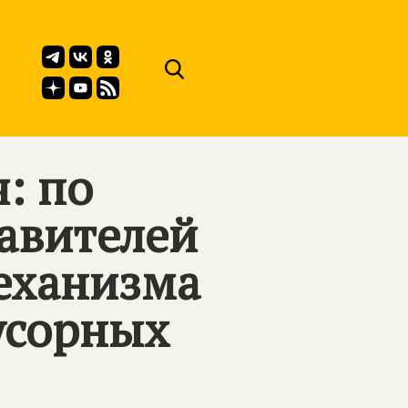
: по
авителей
еханизма
усорных