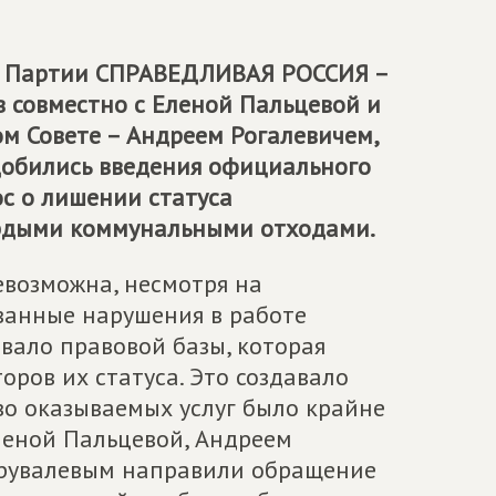
я Партии
СПРАВЕДЛИВАЯ РОССИЯ –
 совместно с Еленой Пальцевой и
м Совете – Андреем Рогалевичем,
добились введения официального
с о лишении статуса
ердыми коммунальными отходами.
евозможна, несмотря на
ванные нарушения в работе
вало правовой базы, которая
ров их статуса. Это создавало
во оказываемых услуг было крайне
леной Пальцевой, Андреем
Трувалевым направили обращение