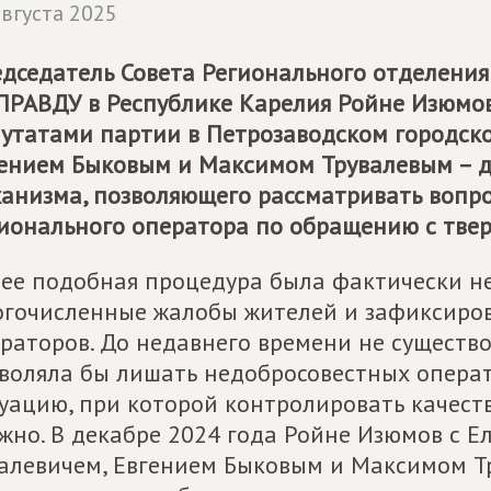
августа 2025
дседатель Совета Регионального отделени
 ПРАВДУ
в Республике Карелия Ройне Изюмов
утатами партии в Петрозаводском городско
ением Быковым и Максимом Трувалевым – 
анизма, позволяющего рассматривать вопро
ионального оператора по обращению с тв
ее подобная процедура была фактически н
гочисленные жалобы жителей и зафиксиро
раторов. До недавнего времени не существо
воляла бы лишать недобросовестных операто
уацию, при которой контролировать качест
жно. В декабре 2024 года Ройне Изюмов с Е
алевичем, Евгением Быковым и Максимом 