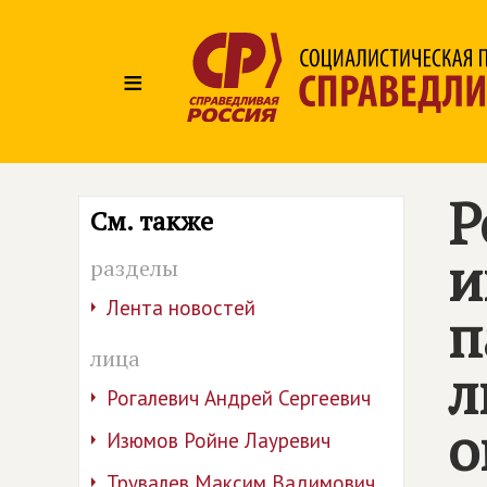
≡
Р
См. также
и
разделы
Лента новостей
п
лица
л
Рогалевич Андрей Сергеевич
о
Изюмов Ройне Лауревич
Трувалев Максим Вадимович