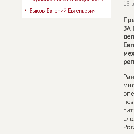
18 
Быков Евгений Евгеньевич
Пре
ЗА
деп
Евг
мех
рег
Ран
мно
опе
поз
сит
сло
Рог