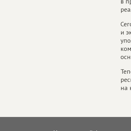
в п
реа
Сег
и э
упо
ком
осн
Теп
рес
на 