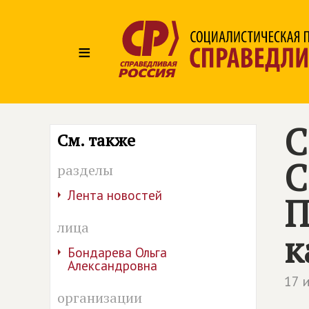
≡
С
См. также
С
разделы
Лента новостей
П
лица
к
Бондарева Ольга
Александровна
17 
организации