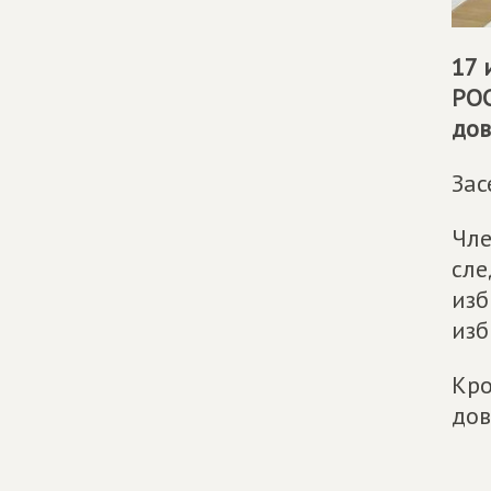
17 
РОС
дов
Зас
Чле
сле
изб
изб
Кро
дов