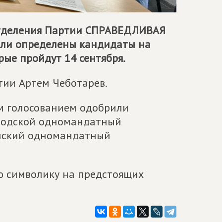
отделения Партии
СПРАВЕДЛИВАЯ
ыли определены кандидаты на
ые пройдут 14 сентября.
тии Артем Чеботарев.
м голосованием одобрили
аводской одномандатный
инский одномандатный
ю символику на предстоящих