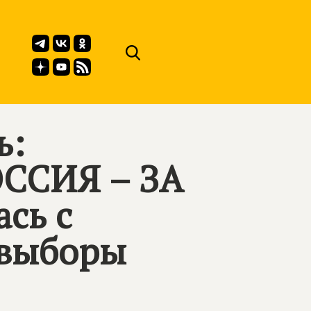
ь:
ССИЯ – ЗА
сь с
овыборы