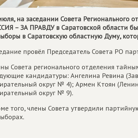
июля, на заседании Совета Регионального 
СИЯ – ЗА ПРАВДУ
в Саратовской области б
ыборы в Саратовскую областную Думу, котор
едание провёл Председатель Совета РО пар
ны Совета регионального отделения тайны
дующие кандидатуры: Ангелина Ревина (З
ирательный округ № 4); Армен Ктоян (Лен
ирательный округ № 9).
ме того, члены Совета утвердили партийну
ыборах.