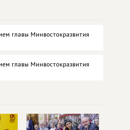
тием главы Минвостокразвития
тием главы Минвостокразвития