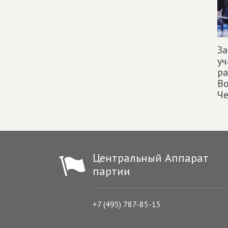
За
уч
р
Во
Че
Центральный Аппарат
партии
+7 (495) 787-85-15