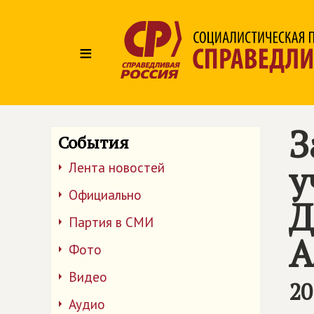
≡
З
События
у
Лента новостей
Официально
Д
Партия в СМИ
А
Фото
Видео
20
Аудио