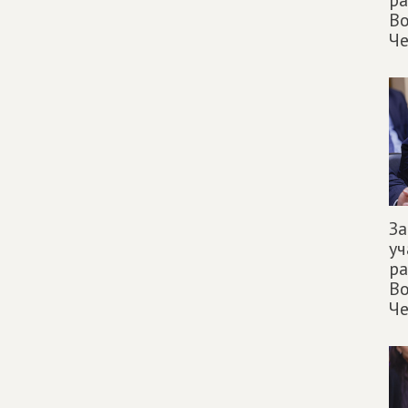
р
Во
Че
За
уч
р
Во
Че