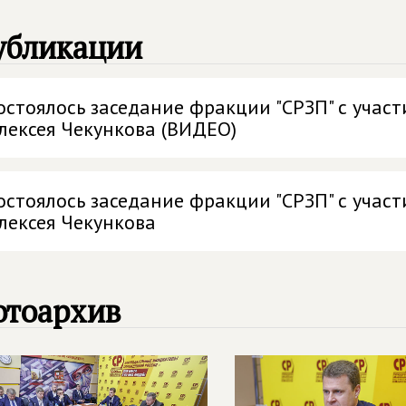
убликации
остоялось заседание фракции "СРЗП" с учас
лексея Чекункова (ВИДЕО)
остоялось заседание фракции "СРЗП" с учас
лексея Чекункова
отоархив