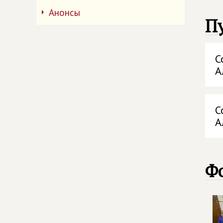
Анонсы
П
С
А
С
А
Ф