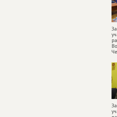
За
уч
р
Во
Че
За
уч