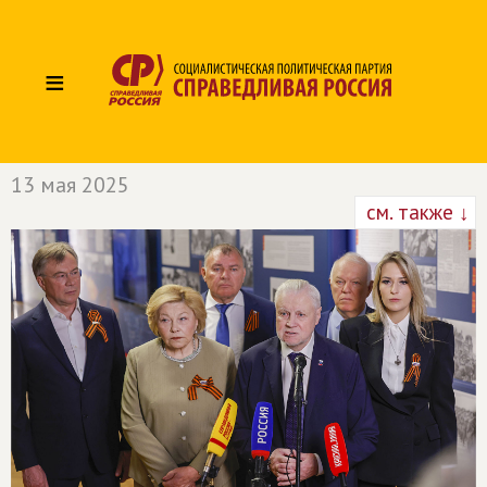
≡
13 мая 2025
см. также ↓