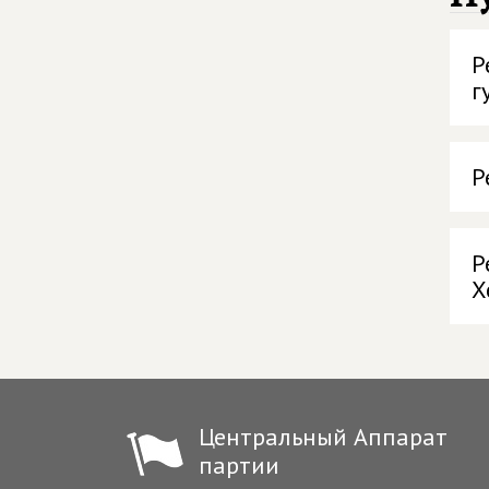
Р
г
Р
Р
Х
Центральный Аппарат
партии