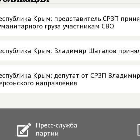
еспублика Крым: представитель СРЗП принял
уманитарного груза участникам СВО
еспублика Крым: Владимир Шаталов принял 
еспублика Крым: депутат от СРЗП Владими
ерсонского направления
Пресс-служба
партии