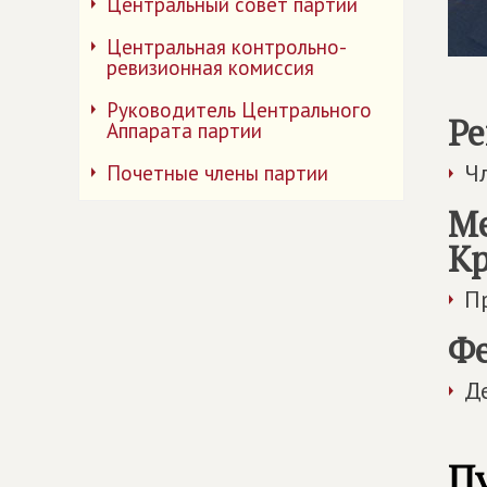
Центральный совет партии
Центральная контрольно-
ревизионная комиссия
Руководитель Центрального
Ре
Аппарата партии
Ч
Почетные члены партии
Ме
К
П
Фе
Д
П