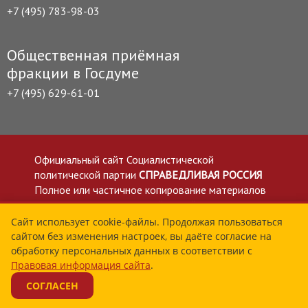
+7 (495) 783-98-03
Общественная приёмная
фракции в Госдуме
+7 (495) 629-61-01
Официальный сайт Социалистической
политической партии
СПРАВЕДЛИВАЯ РОССИЯ
Полное или частичное копирование материалов
приветствуется со ссылкой на сайт spravedlivo.ru
Политика в отношении обработки персональных
Сайт использует cookie-файлы. Продолжая пользоваться
сайтом без изменения настроек, вы даёте согласие на
данных
обработку персональных данных в соответствии с
Все материалы сайта spravedlivo.ru доступны по
Правовая информация сайта
.
лицензии Creative Commons Attribution 4.0 International
СОГЛАСЕН