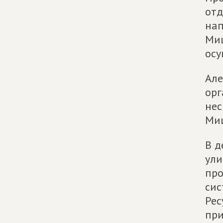
отд
нап
Миш
осу
Але
орг
нес
Миш
В д
ули
про
сис
Рес
при