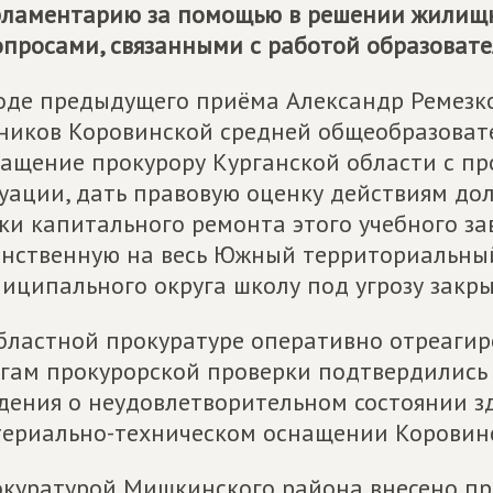
ламентарию за помощью в решении жилищн
опросами, связанными с работой образоват
оде предыдущего приёма Александр Ремезк
ников Коровинской средней общеобразоват
ащение прокурору Курганской области с пр
уации, дать правовую оценку действиям до
ки капитального ремонта этого учебного за
нственную на весь Южный территориальны
иципального округа школу под угрозу закры
бластной прокуратуре оперативно отреагир
гам прокурорской проверки подтвердились
дения о неудовлетворительном состоянии 
ериально-техническом оснащении Коровин
куратурой Мишкинского района внесено пр