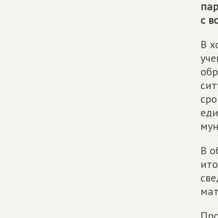
пар
с в
В х
уче
обр
сит
сро
еди
мун
В о
ито
све
мат
Про