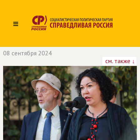
≡
08 сентября 2024
см. также ↓