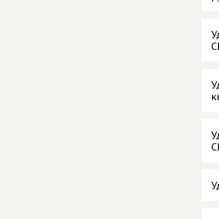
У
С
У
к
У
С
У