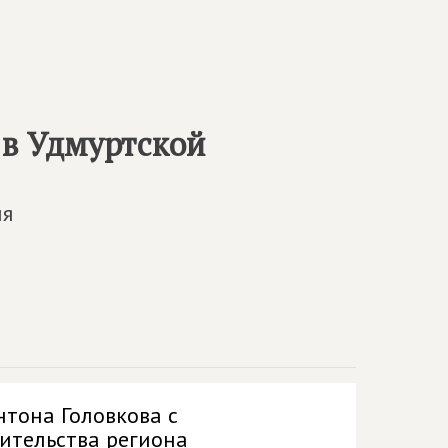
 в Удмуртcкой
ия
нтона Головкова с
ительства региона