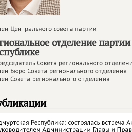
лен Центрального совета партии
гиональное отделение партии
спублике
редседатель Совета регионального отделен
лен Бюро Совета регионального отделения
лен Совета регионального отделения
убликации
дмуртская Республика: состоялась встреча А
уководителем Администрации Главы и Прав