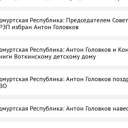
дмуртская Республика: Председателем Сове
РЗП избран Антон Головков
дмуртская Республика: Антон Головков и К
ниги Воткинскому детскому дому
дмуртская Республика: Антон Головков позд
ВО
дмуртская Республика: Антон Головков нав