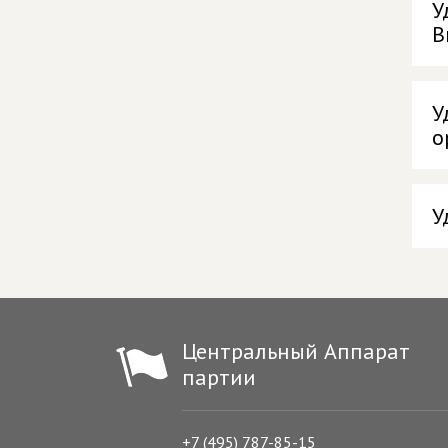
У
В
У
о
У
Центральный Аппарат
партии
+7 (495) 787-85-15