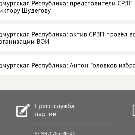
дмуртская Республика: представители СРЗП
иктору Шудегову
дмуртская Республика: актив СРЗП провёл в
рганизации ВОИ
дмуртская Республика: Антон Головков избр
Пресс-служба
партии
+7 (495) 783-98-03