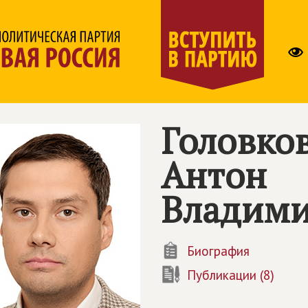
Головко
Антон
Владим
Биография
Публикации (8)