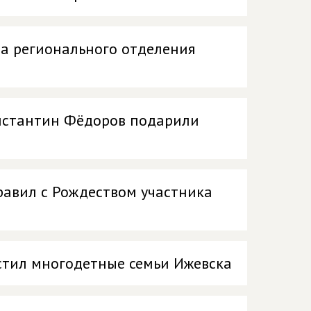
та регионального отделения
онстантин Фёдоров подарили
равил с Рождеством участника
естил многодетные семьи Ижевска