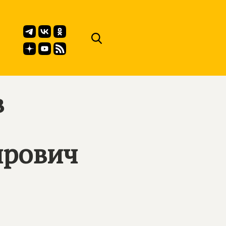
в
ирович