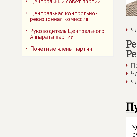
Центральный совет партии
Центральная контрольно-
ревизионная комиссия
Ч
Руководитель Центрального
Аппарата партии
Ре
Почетные члены партии
Ре
П
Ч
Ч
П
У
р