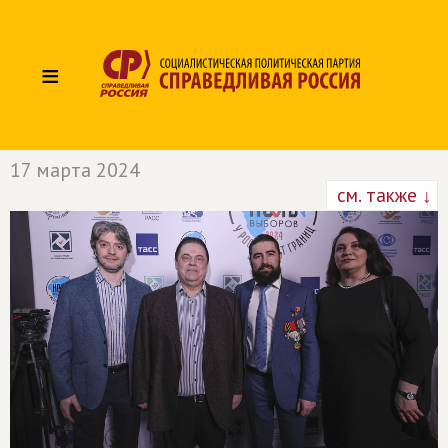
≡
17 марта 2024
см. также ↓