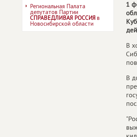
1 ф
Региональная Палата
депутатов Партии
обл
СПРАВЕДЛИВАЯ РОССИЯ
в
Куб
Новосибирской области
дей
В х
Сиб
пов
В д
пре
гос
пос
"Ро
выж
кил