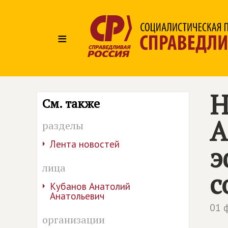
≡
Н
См. также
А
разделы
Лента новостей
э
лица
с
Кубанов Анатолий
Анатольевич
01 
организации