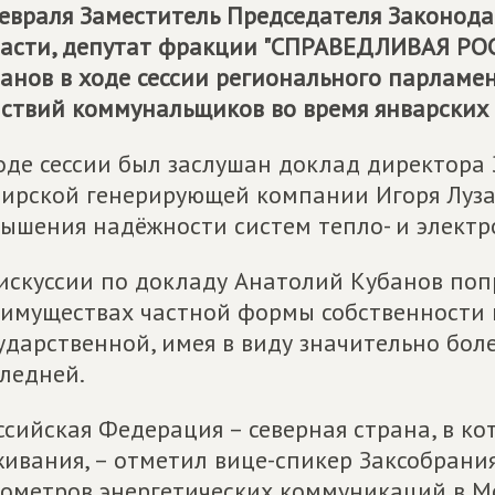
евраля Заместитель Председателя Законод
асти, депутат фракции "
СПРАВЕДЛИВАЯ РОС
анов в ходе сессии регионального парламе
ствий коммунальщиков во время январских 
оде сессии был заслушан доклад директора
ирской генерирующей компании Игоря Луз
ышения надёжности систем тепло- и электр
искуссии по докладу Анатолий Кубанов поп
имуществах частной формы собственности 
ударственной, имея в виду значительно бо
ледней.
ссийская Федерация – северная страна, в ко
ивания, – отметил вице-спикер Заксобрания.
ометров энергетических коммуникаций в Мо