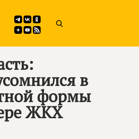
асть:
усомнился в
стной формы
фере ЖКХ