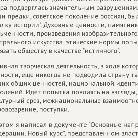
ра подверглась значительным разрушениям.
и предки, советское поколение россиян, бы
алку истории". Духовные ценности, памятни
ьменности, произведения изобразительного
трального искусства, этические нормы поп
язать обществу в качестве "истинного".
ивная творческая деятельность, в ходе кот
ности, еще никогда не подводила страну та
их общих ценностей, национальной иденти
олений. Идет попытка повлиять на взгляды
ьтурный срез, межнациональные взаимоотно
овоззрение, поступки.
этом я написал в документе "Основные нап
ерации. Новый курс", представленном власт