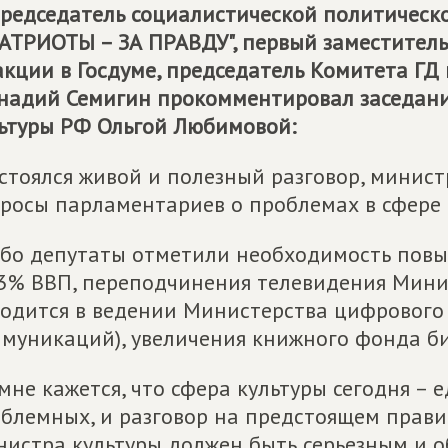
редседатель социалистической политичес
АТРИОТЫ – ЗА ПРАВДУ", первый заместител
кции в Госдуме, председатель Комитета ГД
надий Семигин прокомментировал заседани
ьтуры РФ Ольгой Любимовой:
остоялся живой и полезный разговор, минис
росы парламентариев о проблемах в сфере 
бо депутаты отметили необходимость повы
3% ВВП, переподчинения телевидения Минис
одится в ведении Министерства цифрового 
муникаций), увеличения книжного фонда би
мне кажется, что сфера культуры сегодня – 
блемных, и разговор на предстоящем прави
истра культуры должен быть серьезным и о