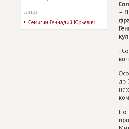
Соп
лица
– П
фра
Семигин Геннадий Юрьевич
Ген
кул
- С
воп
Осо
до 
нах
ком
Но 
про
Мин