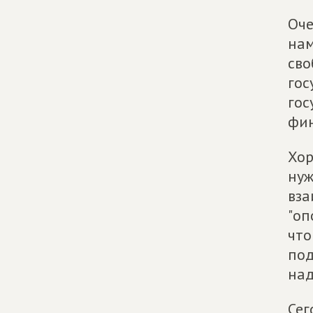
Оче
нам
сво
гос
гос
фин
Хор
нуж
вза
"оп
что
под
над
Сег