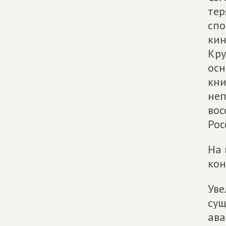
тер
спо
кин
Кру
осн
кни
неп
вос
Рос
На 
кон
Уве
сущ
ава