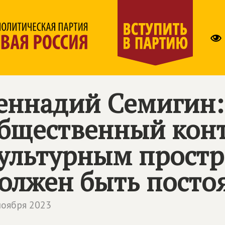
еннадий Семигин:
бщественный конт
ультурным прост
олжен быть пост
ноября 2023