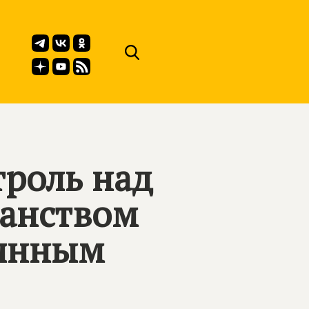
роль над
ранством
оянным