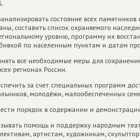
.
анализировать состояние всех памятников 
аны, составить список охраняемого наслед
егиональному уровню, программу их восста
бивкой по населенным пунктам и датам про
нять все необходимые меры для сохранени
всех регионах России.
спечить за счет специальных программ дос
льников, молодёжи, малообеспеченных семе
ести порядок в содержании и демонстраци
зывать помощь и поддержку народным теа
лективам, артистам, художникам, скульптор