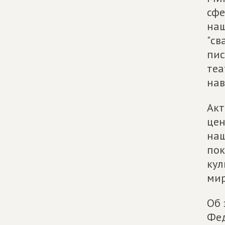
сфе
наш
"св
пис
теа
нав
Акт
цен
наш
пок
кул
мир
Об 
Фед