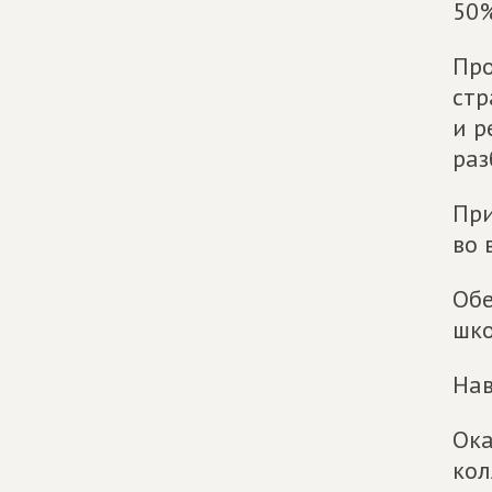
50%
Про
стр
и р
раз
При
во 
Обе
шко
Нав
Ока
кол