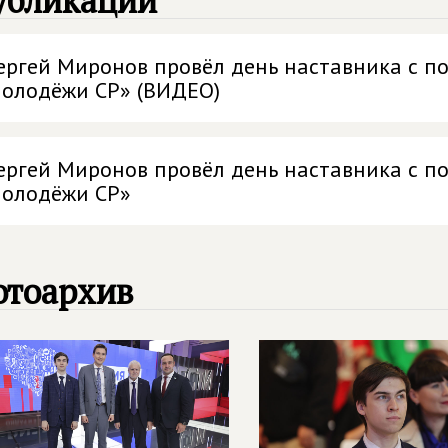
убликации
ергей Миронов провёл день наставника с 
олодёжи СР» (ВИДЕО)
ергей Миронов провёл день наставника с 
олодёжи СР»
отоархив