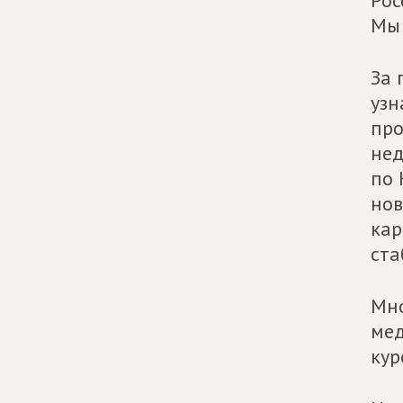
Рос
Мы 
За 
узн
про
нед
по 
нов
кар
ста
Мно
мед
кур