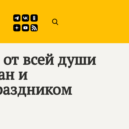
 от всей души
ан и
праздником