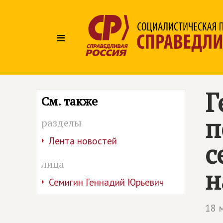
≡
Г
См. также
п
разделы
Лента новостей
с
лица
н
Семигин Геннадий Юрьевич
18 