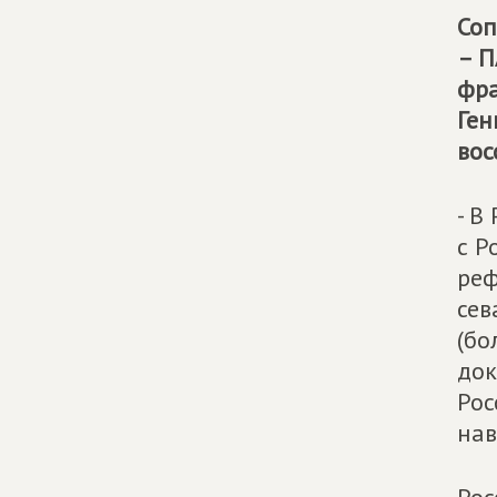
Соп
– П
фра
Ген
вос
- В
с Р
реф
сев
(бо
док
Рос
нав