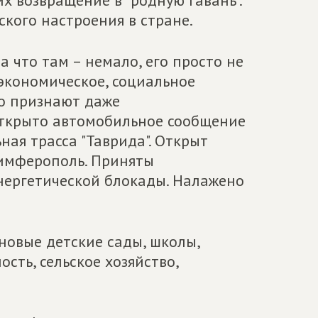
 возвращение в "родную гавань".
кого настроения в стране.
 что там – немало, его просто не
 экономическое, социальное
то признают даже
открыто автомобильное сообщение
ная трасса "Таврида". Открыт
имферополь. Приняты
ергетической блокады. Налажено
 новые детские сады, школы,
ть, сельское хозяйство,