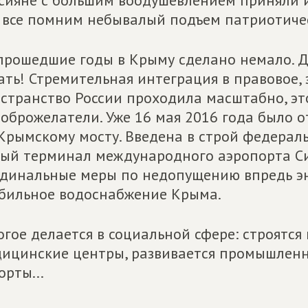
сияне с большим воодушевлением приняли их
все помним небывалый подъем патриотичес
прошедшие годы в Крыму сделано немало. Да
ать! Стремительная интеграция в правовое,
странство России проходила масштабно, э
оброжелатели. Уже 16 мая 2016 года было 
Крымскому мосту. Введена в строй федераль
ый терминал международного аэропорта С
динальные меры по недопущению впредь эн
бильное водоснабжение Крыма.
гое делается в социальной сфере: строятся
ицинские центры, развивается промышленнос
орты...