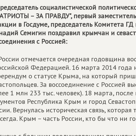
редседатель социалистической политичес
АТРИОТЫ – ЗА ПРАВДУ", первый заместител
кции в Госдуме, председатель Комитета ГД
надий Семигин поздравил крымчан и севас
соединения с Россией:
 России отмечается очередная годовщина в
оссийской Федерацией. 16 марта 2014 года
ерендум о статусе Крыма, на который приш
астопольцев. За воссоединение с Россией в
лее 1 млн 233 тыс. человек). 18 марта, пос
ументов Республика Крым и город Севастоп
сии. Вернулась историческая связь, которая 
сегда. Крым – часть России, кто бы что ни г