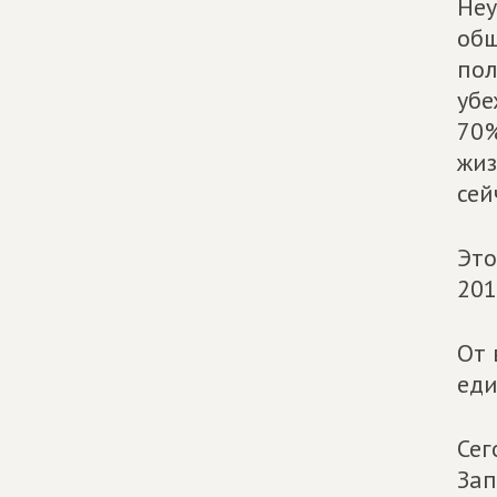
Неу
общ
пол
убе
70%
жиз
сей
Это
201
От 
еди
Сег
Зап