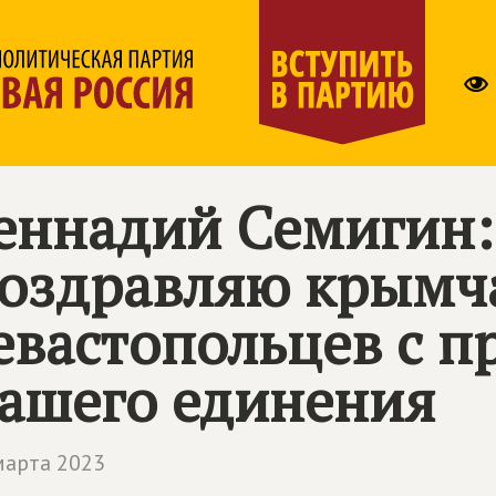
еннадий Семигин:
оздравляю крымч
евастопольцев с 
ашего единения
марта 2023