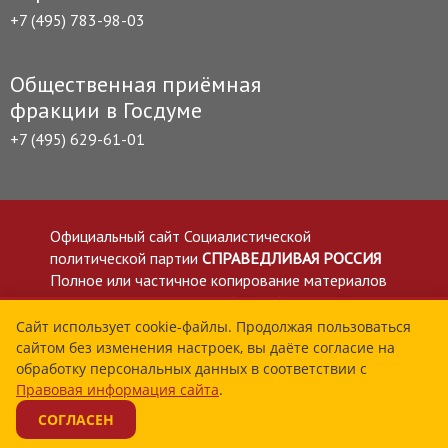
+7 (495) 783-98-03
Общественная приёмная
фракции в Госдуме
+7 (495) 629-61-01
Официальный сайт Социалистической
политической партии
СПРАВЕДЛИВАЯ РОССИЯ
Полное или частичное копирование материалов
приветствуется со ссылкой на сайт spravedlivo.ru
Политика в отношении обработки персональных
Сайт использует cookie-файлы. Продолжая пользоваться
сайтом без изменения настроек, вы даёте согласие на
данных
обработку персональных данных в соответствии с
Все материалы сайта spravedlivo.ru доступны по
Правовая информация сайта
.
лицензии Creative Commons Attribution 4.0 International
СОГЛАСЕН