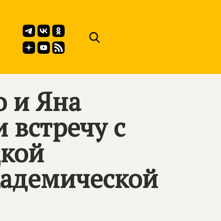
о и Яна
 встречу с
цкой
кадемической