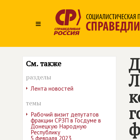
≡
Д
См. также
Л
разделы
Лента новостей
к
темы
г
Рабочий визит депутатов
фракции СРЗП в Госдуме в
ф
Донецкую Народную
Республику
5 февраля 2023