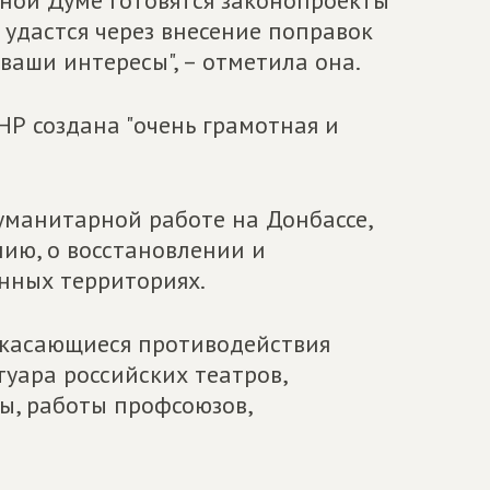
нной Думе готовятся законопроекты
 удастся через внесение поправок
ваши интересы", – отметила она.
НР создана "очень грамотная и
гуманитарной работе на Донбассе,
нию, о восстановлении и
нных территориях.
 касающиеся противодействия
уара российских театров,
ы, работы профсоюзов,