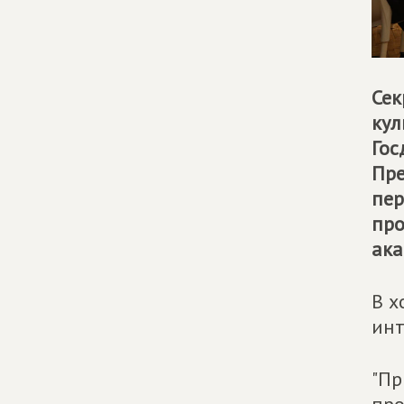
Сек
кул
Гос
Пре
пер
про
ака
В х
инт
"Пр