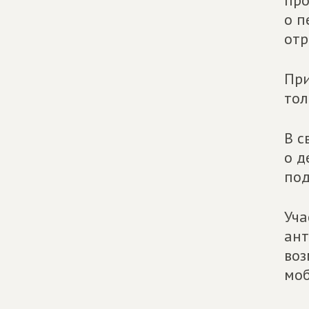
про
о п
отр
При
тол
В с
о д
под
Уча
ант
воз
моб