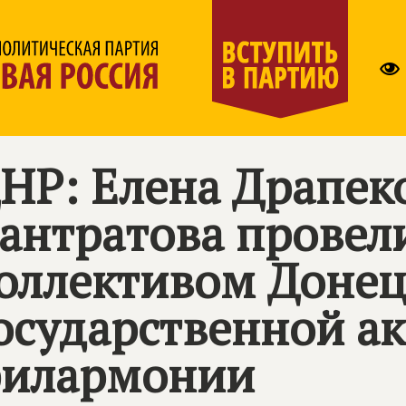
НР: Елена Драпек
антратова провели
оллективом Доне
осударственной а
илармонии