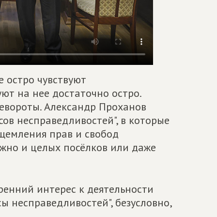
е остро чувствуют
уют на нее достаточно остро.
евороты. Александр Проханов
ов несправедливостей", в которые
щемления прав и свобод
ожно и целых посёлков или даже
ренний интерес к деятельности
сы несправедливостей", безусловно,