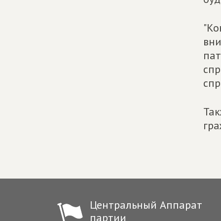
"Ко
вни
пат
спр
спр
Так
гра
Центральный Аппарат
партии