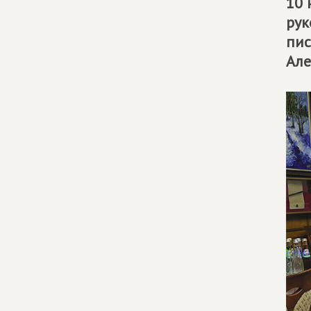
10 
рук
пис
Але