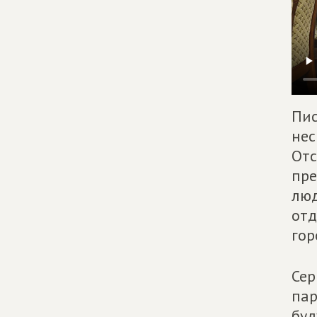
Пис
нес
Отс
пре
люд
отд
гор
Сер
пар
буд